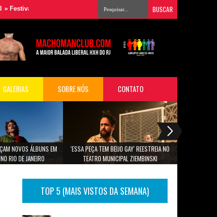
simagem reúne grandes nomes da música para audiovisual em São Paul
GALERIAS
SOBRE NÓS
CONTATO
ANÇAM NOVOS ÁLBUNS EM
'ESSA PEÇA TEM BEIJO GAY' REESTREIA NO
PROGRAMAÇÃO
NO RIO DE JANEIRO
TEATRO MUNICIPAL ZIEMBINSKI
TOP 5 (MAIS VISTOS DA SEMANA)