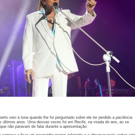
to veio à tona quando lhe foi perguntado sobre ele ter perdido a paciência
s últimos anos. Uma dessas vezes foi em Recife, na virada do ano, ao se
ue não paravam de falar durante a apresentação:
e começa a ficar um pouquinho menos tolerante e a observar mais certas coi