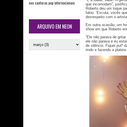
nas cantoras pop internacionais
que incomodam”, justific
Roberto deu um toque par
falou: ‘Escuta, vocês qu
desrespeito com o artista
ARQUIVO EM NEON
Em outra ocasião, um ho
show em que Roberto ent
“Ele não parava de grita
ele não parava e eu est
de silêncio. Fiquei put* d
rindo e fazendo a plateia