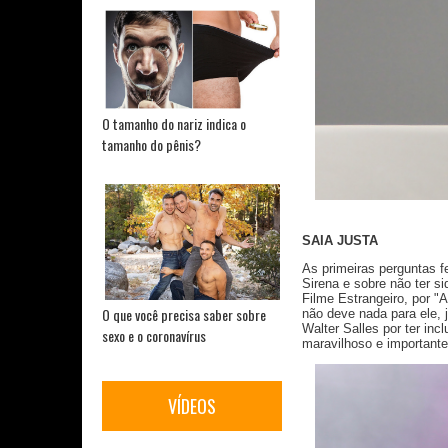
O tamanho do nariz indica o
tamanho do pênis?
SAIA JUSTA
As primeiras perguntas 
Sirena e sobre não ter s
Filme Estrangeiro, por "
O que você precisa saber sobre
não deve nada para ele, 
Walter Salles por ter in
sexo e o coronavírus
maravilhoso e importante
VÍDEOS