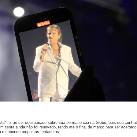
a" foi ao ser questionado sobre sua permanência na Globo, pois seu contra
issora ainda não foi renovado, tendo até o final de março para ser acertado
a recebendo propostas tentadoras: