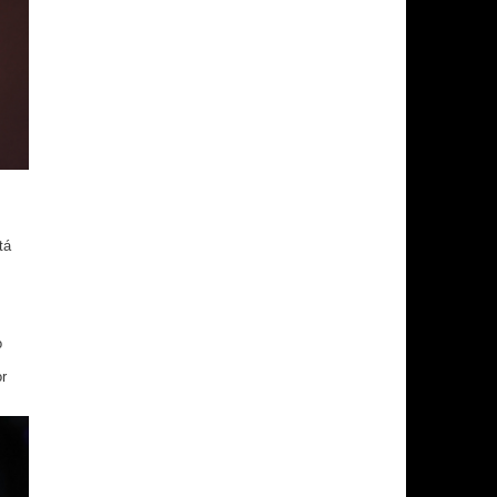
tá
o
r