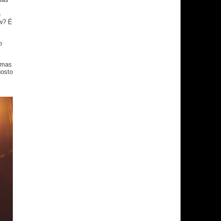
e
ow? É
o
, mas
gosto