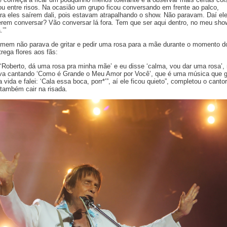
ou entre risos. Na ocasião um grupo ficou conversando em frente ao palco,
a eles saírem dali, pois estavam atrapalhando o show. Não paravam. Daí el
erem conversar? Vão conversar lá fora. Tem que ser aqui dentro, no meu sh
.’”
mem não parava de gritar e pedir uma rosa para a mãe durante o momento d
rega flores aos fãs:
r ‘Roberto, dá uma rosa pra minha mãe’ e eu disse ‘calma, vou dar uma rosa’
ava cantando ‘Como é Grande o Meu Amor por Você’, que é uma música que 
a vida e falei: ‘Cala essa boca, porr*’”, aí ele ficou quieto”, completou o cantor
 também cair na risada.