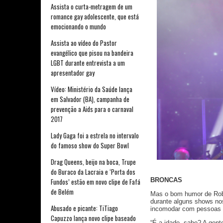
Assista o curta-metragem de um
romance gay adolescente, que está
emocionando o mundo
Assista ao vídeo do Pastor
evangélico que pisou na bandeira
LGBT durante entrevista a um
apresentador gay
Vídeo: Ministério da Saúde lança
em Salvador (BA), campanha de
prevenção a Aids para o carnaval
2017
Lady Gaga foi a estrela no intervalo
do famoso show do Super Bowl
Drag Queens, beijo na boca, Trupe
do Buraco da Lacraia e ‘Porta dos
BRONCAS
Fundos’ estão em novo clipe de Fafá
de Belém
Mas o bom humor de Rober
durante alguns shows no
Abusado e picante: TiTiago
incomodar com pessoas q
Capuzzo lança novo clipe baseado
“É a idade, sabe? A gent