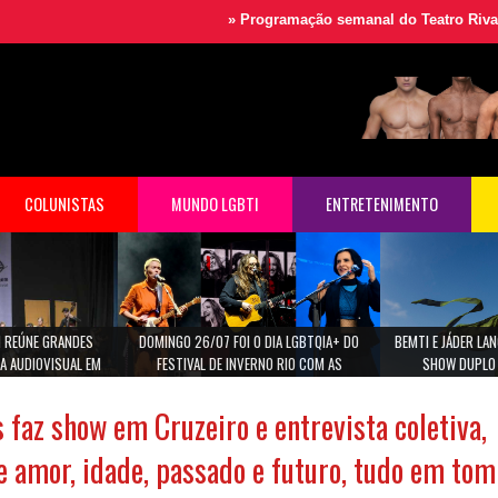
»
Programação semanal do Teatro Rival
»
Festival Mu
COLUNISTAS
MUNDO LGBTI
ENTRETENIMENTO
 REÚNE GRANDES
DOMINGO 26/07 FOI O DIA LGBTQIA+ DO
BEMTI E JÁDER L
A AUDIOVISUAL EM
FESTIVAL DE INVERNO RIO COM AS
SHOW DUPLO 
ULO
CANTORAS MARINA LIMA, MARIA GADU E ANA
CAROLINA.
 faz show em Cruzeiro e entrevista coletiva,
e amor, idade, passado e futuro, tudo em tom