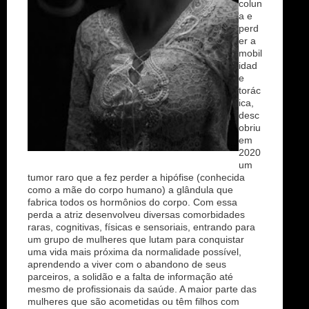
colun
a e
perd
er a
mobil
idad
e
torác
ica,
desc
obriu
em
2020
um
tumor raro que a fez perder a hipófise (conhecida
como a mãe do corpo humano) a glândula que
fabrica todos os hormônios do corpo. Com essa
perda a atriz desenvolveu diversas comorbidades
raras, cognitivas, físicas e sensoriais, entrando para
um grupo de mulheres que lutam para conquistar
uma vida mais próxima da normalidade possível,
aprendendo a viver com o abandono de seus
parceiros, a solidão e a falta de informação até
mesmo de profissionais da saúde. A maior parte das
mulheres que são acometidas ou têm filhos com