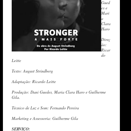
Gued
es e
Mari
a
Clara
Haro
Direç
ão:
Ricar
do
Leitte
Texto: August Strindberg
Adaptação: Ricardo Leitte
Produção: Dani Guedes, Maria Clara Haro e Guilherme
Gila.
Técnico de Luz e Som: Fernando Pereira
Marketing e Assessoria: Guilherme Gila
SERVIÇO: