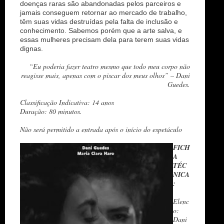
doenças raras são abandonadas pelos parceiros e
jamais conseguem retornar ao mercado de trabalho,
têm suas vidas destruídas pela falta de inclusão e
conhecimento. Sabemos porém que a arte salva, e
essas mulheres precisam dela para terem suas vidas
dignas.
“Eu poderia fazer teatro mesmo que todo meu corpo não
reagisse mais, apenas com o piscar dos meus olhos” – Dani
Guedes.
Classificação Indicativa: 14 anos
Duração: 80 minutos.
Não será permitido a entrada após o início do espetáculo
FICH
A
TÉC
NICA
:
Elenc
o:
Dani