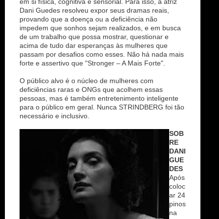
em si física, cognitiva e sensorial. Para isso, a atriz
Dani Guedes resolveu expor seus dramas reais,
provando que a doença ou a deficiência não
impedem que sonhos sejam realizados, e em busca
de um trabalho que possa mostrar, questionar e
acima de tudo dar esperanças às mulheres que
passam por desafios como esses. Não há nada mais
forte e assertivo que "Stronger – A Mais Forte".
O público alvo é o núcleo de mulheres com
deficiências raras e ONGs que acolhem essas
pessoas, mas é também entretenimento inteligente
para o público em geral. Nunca STRINDBERG foi tão
necessário e inclusivo.
SOB
RE
DANI
GUE
DES
Após
coloc
ar 24
pinos
na