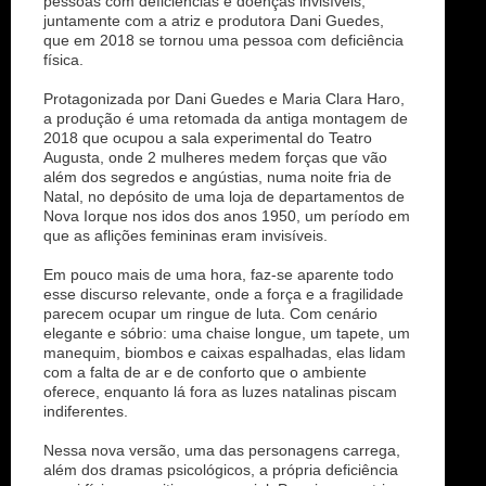
pessoas com deficiências e doenças invisíveis,
juntamente com a atriz e produtora Dani Guedes,
que em 2018 se tornou uma pessoa com deficiência
física.
Protagonizada por Dani Guedes e Maria Clara Haro,
a produção é uma retomada da antiga montagem de
2018 que ocupou a sala experimental do Teatro
Augusta, onde 2 mulheres medem forças que vão
além dos segredos e angústias, numa noite fria de
Natal, no depósito de uma loja de departamentos de
Nova Iorque nos idos dos anos 1950, um período em
que as aflições femininas eram invisíveis.
Em pouco mais de uma hora, faz-se aparente todo
esse discurso relevante, onde a força e a fragilidade
parecem ocupar um ringue de luta. Com cenário
elegante e sóbrio: uma chaise longue, um tapete, um
manequim, biombos e caixas espalhadas, elas lidam
com a falta de ar e de conforto que o ambiente
oferece, enquanto lá fora as luzes natalinas piscam
indiferentes.
Nessa nova versão, uma das personagens carrega,
além dos dramas psicológicos, a própria deficiência