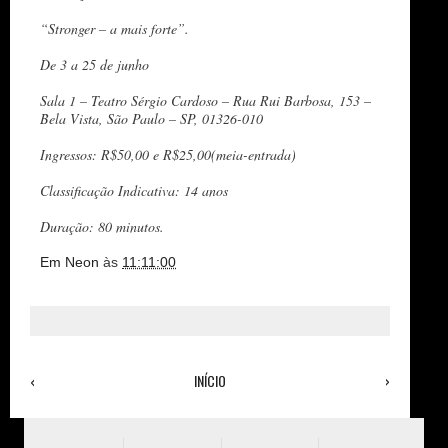
“Stronger – a mais forte”.
De 3 a 25 de junho
Sala 1 – Teatro Sérgio Cardoso – Rua Rui Barbosa, 153 –
Bela Vista, São Paulo – SP, 01326-010
Ingressos: R$50,00 e R$25,00(meia-entrada)
Classificação Indicativa: 14 anos
Duração: 80 minutos.
Em Neon
às
11:11:00
‹
INÍCIO
›
Ver versão para a web