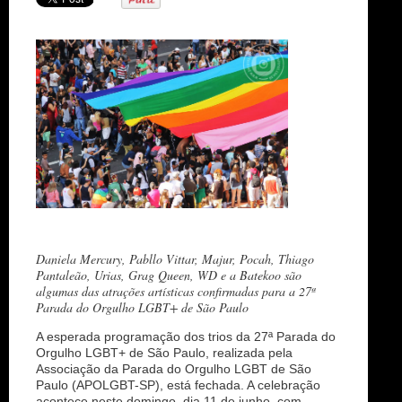
n
Daniela Mercury, Pabllo Vittar, Majur, Pocah, Thiago
Pantaleão, Urias, Grag Queen, WD e a Batekoo são
algumas das atrações artísticas confirmadas para a 27ª
Parada do Orgulho LGBT+ de São Paulo
A esperada programação dos trios da 27ª Parada do
Orgulho LGBT+ de São Paulo, realizada pela
Associação da Parada do Orgulho LGBT de São
Paulo (APOLGBT-SP), está fechada. A celebração
acontece neste domingo, dia 11 de junho, com