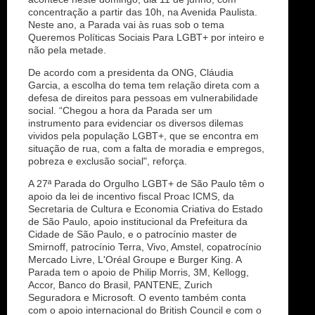
concentração a partir das 10h, na Avenida Paulista.
Neste ano, a Parada vai às ruas sob o tema
Queremos Políticas Sociais Para LGBT+ por inteiro e
não pela metade.
De acordo com a presidenta da ONG, Cláudia
Garcia, a escolha do tema tem relação direta com a
defesa de direitos para pessoas em vulnerabilidade
social. “Chegou a hora da Parada ser um
instrumento para evidenciar os diversos dilemas
vividos pela população LGBT+, que se encontra em
situação de rua, com a falta de moradia e empregos,
pobreza e exclusão social", reforça.
A 27ª Parada do Orgulho LGBT+ de São Paulo têm o
apoio da lei de incentivo fiscal Proac ICMS, da
Secretaria de Cultura e Economia Criativa do Estado
de São Paulo, apoio institucional da Prefeitura da
Cidade de São Paulo, e o patrocínio master de
Smirnoff, patrocínio Terra, Vivo, Amstel, copatrocínio
Mercado Livre, L'Oréal Groupe e Burger King. A
Parada tem o apoio de Philip Morris, 3M, Kellogg,
Accor, Banco do Brasil, PANTENE, Zurich
Seguradora e Microsoft. O evento também conta
com o apoio internacional do British Council e com o