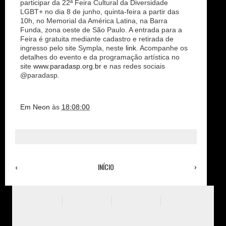
participar da 22ª Feira Cultural da Diversidade
LGBT+ no dia 8 de junho, quinta-feira a partir das
10h, no Memorial da América Latina, na Barra
Funda, zona oeste de São Paulo. A entrada para a
Feira é gratuita mediante cadastro e retirada de
ingresso pelo site Sympla, neste
link
. Acompanhe os
detalhes do evento e da programação artística no
site
www.paradasp.org.br
e nas redes sociais
@paradasp.
Em Neon
às
18:08:00
‹
INÍCIO
›
Ver versão para a web