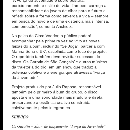
“A Força da Juventude é sobre postura,
posicionamento e estilo de vida. Também carrega a
responsabilidade do jovem de olhar para o futuro e
refletir sobre a forma como enxerga a vida – sempre
em busca do novo e de uma existência mais intensa,
com emoção”, comenta Anchietx.
No palco do Circo Voador, o público poderá
acompanhar pela primeira vez ao vivo as novas
faixas do álbum, incluindo “Se Joga”, parceria com
Marina Sena e BK’, escolhida como foco do projeto.
O repertório também deve revisitar sucessos do
disco ‘Os Garotin de São Gonçalo’ e outras músicas
da trajetória do trio, em um show que traduz a
potência coletiva e a energia que atravessa “Força
da Juventude”.
Projeto produzido por Julio Raposo, responsável
também pelo primeiro álbum do grupo, o disco
aposta em uma sonoridade mais madura e direta,
preservando a essência criativa construída
coletivamente pelos integrantes.
SERVIÇO
Os Garotin – Show de lançamento “Força da Juventude”