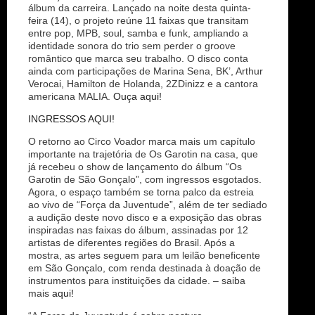
álbum da carreira. Lançado na noite desta quinta-
feira (14), o projeto reúne 11 faixas que transitam
entre pop, MPB, soul, samba e funk, ampliando a
identidade sonora do trio sem perder o groove
romântico que marca seu trabalho. O disco conta
ainda com participações de Marina Sena, BK’, Arthur
Verocai, Hamilton de Holanda, 2ZDinizz e a cantora
americana MALIA.
Ouça aqui!
INGRESSOS AQUI!
O retorno ao Circo Voador marca mais um capítulo
importante na trajetória de Os Garotin na casa, que
já recebeu o show de lançamento do álbum “Os
Garotin de São Gonçalo”, com ingressos esgotados.
Agora, o espaço também se torna palco da estreia
ao vivo de “Força da Juventude”, além de ter sediado
a audição deste novo disco e a exposição das obras
inspiradas nas faixas do álbum, assinadas por 12
artistas de diferentes regiões do Brasil. Após a
mostra, as artes seguem para um leilão beneficente
em São Gonçalo, com renda destinada à doação de
instrumentos para instituições da cidade. – saiba
mais
aqui!