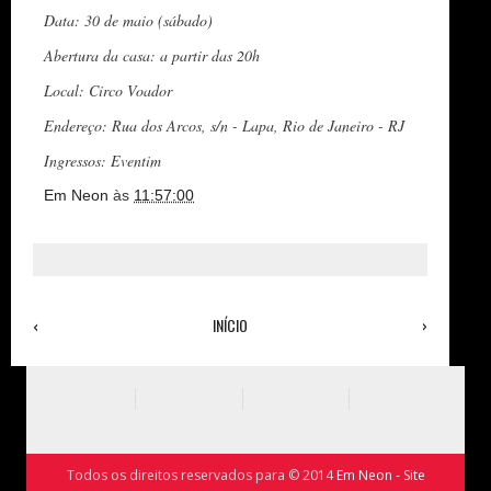
Data: 30 de maio (sábado)
Abertura da casa: a partir das 20h
Local: Circo Voador
Endereço: Rua dos Arcos, s/n - Lapa, Rio de Janeiro - RJ
Ingressos: Eventim
Em Neon
às
11:57:00
‹
INÍCIO
›
Ver versão para a web
Todos os direitos reservados para © 2014
Em Neon - Site