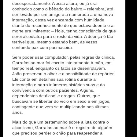
desesperadamente. A essa altura, eu já era
conhecido como o bêbado do bairro – relembra, até
ser levado por um amigo e a namorada a uma nova
internação, desta vez encarada com humildade
diante do reconhecimento de que estava doente e a
morte era iminente: – Hoje, tenho consciência de que
serei alcoólatra para o resto da vida. A doença é tão
terrível que, mesmo estando bem, às vezes
confundo paz com pasmaceira.
Sem poder usar computador, pelas regras da clínica,
Garrafas ao mar foi escrito inteiramente à mão, em
tempo real, enquanto os fatos se desenrolavam.
João preservou o olhar e a sensibilidade de repórter.
Ele conta em detalhes sua rotina durante a
internação e narra inúmeras histórias suas e da
convivência com outros pacientes. Alguns,
dependentes de álcool e drogas. Outros, que
buscavam se libertar do vício em sexo e em jogos,
contingente que vem se multiplicando nos últimos
anos.
Mais do que um testemunho sobre a luta contra o
alcoolismo, Garrafas ao mar é o registro de alguém
que precisou perder o chão para reaprender a