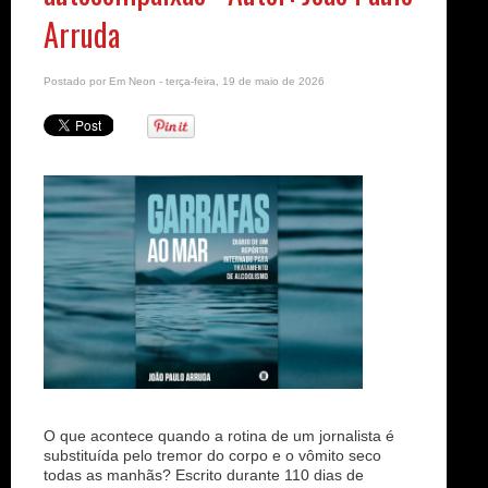
n
Arruda
Postado por
Em Neon
- terça-feira, 19 de maio de 2026
O que acontece quando a rotina de um jornalista é
substituída pelo tremor do corpo e o vômito seco
todas as manhãs? Escrito durante 110 dias de