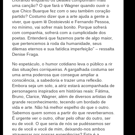
uma canção? O que fará o Wagner quando ouvir o
que Chico Buarque fez com o seu também coração
partido? Costumo dizer que a arte ajuda a gente a
viver, que quem lê Dostoievski e Fernando Pessoa,
no mínimo, vai sofrer mais bonito. Porque sofrerá
com companhia, sofrerá com a cumplicidade dos
poetas. Entenderá que fazemos parte de algo maior,
que pertencemos à roda da humanidade, seus
dilemas eternos e sua fatídica imperfeição” – ressalta
Denise Fraga.
No espetáculo, o humor cotidiano leva o público a rir
das situações corriqueiras. A gargalhada costuma ser
uma arma poderosa que consegue ampliar a
consciência, a sabedoria e trazer uma reflexão.
Embora seja um solo, a atriz estará acompanhada de
personagens inspirados em histórias reais: Fátima,
Bruno, Clarice, Wagner, além de diversos artistas de
grande reconhecimento, tecendo um bordado de
vida e arte. Não há melhor espelho do que o outro.
Sabemos quem somos a partir do que reverberamos.
É urgente ver o outro, olhar pelo olhar do outro, ser
eu de você. O que seria de nós se pudéssemos ser
eu de você e você de mim, deixando-nos ambos
atravessar por nossas experiências? Esta é a