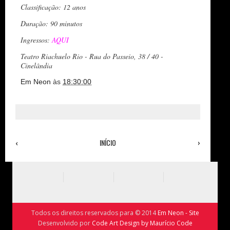
Classificação: 12 anos
Duração: 90 minutos
Ingressos:
AQUI
Teatro Riachuelo Rio - Rua do Passeio, 38 / 40 -
Cinelândia
Em Neon
às
18:30:00
‹
INÍCIO
›
Ver versão para a web
Todos os direitos reservados para © 2014
Em Neon - Site
Desenvolvido por
Code Art Design by Maurício Code