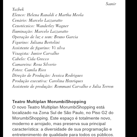
Samir
Yazbek
Elenco: Helena Ranaldi e Martha Meola
Cenário: Marcelo Lazzaratto
Cenotécnico: Wanderley Wagner
Iluminação: Marcelo Lazzaratto
Operação de luz e som: Bruno Garcia
Figurino: Juliana Bertolini
Assistente de figurino: Vi silva
Visagista: Junior Carvalho
Cabelo: Cida Grecco
Camareira: Rosa Silverio
Fotos: Camila Rios
Direção de Produção: Jessica Rodrigues
Produção executiva: Carolina Henriques
Assistente de produção: Rommaní Carvalho e Julia Terron
Teatro Multiplan MorumbiShopping
O novo Teatro Multiplan MorumbiShopping está
localizado na Zona Sul de São Paulo, no Piso G2 do
MorumbiShopping. Este espaço é totalmente novo,
moderno e arrojado, mas preserva sua principal
característica: a diversidade de sua programação e
entretenimento de qualidade para todos os públicos.