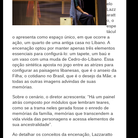
elo
Lazz
aratt
o, o
espe
tácul
o apresenta como espaço único, em que ocorre a
ação, um quarto de uma antiga casa no Líbano. A
encenação optou por manter apenas três elementos
essenciais para configurá-lo: um tapete, um baú e
um vaso com uma muda de Cedro-do-Líbano. Essa
opção sintética aposta no jogo entre as atrizes para
configurar as paisagens libanesas, que é o anseio da
Filha; o cotidiano no Brasil, que é o desejo da Mãe; e
todas as outras imagens advindas de suas
memórias.
Sobre o cenário, o diretor acrescenta: “Há um painel
atrás composto por módulos que lembram teares,
como se a trama neles gerada fosse o enredo de
memórias da família, memórias que transcendem a
vida vivida das personagens e acessa elementos de
sua ancestralidade”.
Ao detalhar os conceitos da encenação, Lazzaratto