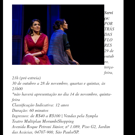
Servi
ço:
POR
TRÁS
DAS
FLO
RES
29 de
outub
ro,
terça-
feira,
21h (pré-estreia)
30 de outubro a 28 de novembro, quartas e quintas, às
21h00
*não haverá apresentação no dia 14 de novembro, quinta-
feira
Classificação Indicativa: 12 anos
Duração: 60 minutos
Ingressos: de R$40 a R$100 | Vendas pela Sympla
Teatro Multiplan MorumbiShopping
Avenida Roque Petroni Júnior, nº 1.089, Piso G2, Jardim
das Acácias, 04707-900, São Paulo/SP.