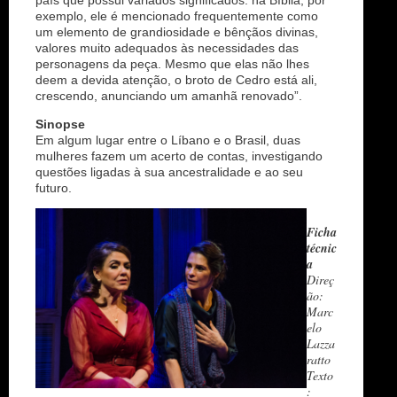
país que possui variados significados: na Bíblia, por
exemplo, ele é mencionado frequentemente como
um elemento de grandiosidade e bênçãos divinas,
valores muito adequados às necessidades das
personagens da peça. Mesmo que elas não lhes
deem a devida atenção, o broto de Cedro está ali,
crescendo, anunciando um amanhã renovado”.
Sinopse
Em algum lugar entre o Líbano e o Brasil, duas
mulheres fazem um acerto de contas, investigando
questões ligadas à sua ancestralidade e ao seu
futuro.
Ficha
técnic
a
Direç
ão:
Marc
elo
Lazza
ratto
Texto
: