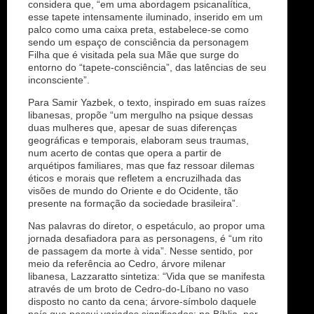
considera que, “em uma abordagem psicanalítica,
esse tapete intensamente iluminado, inserido em um
palco como uma caixa preta, estabelece-se como
sendo um espaço de consciência da personagem
Filha que é visitada pela sua Mãe que surge do
entorno do “tapete-consciência”, das latências de seu
inconsciente”.
Para Samir Yazbek, o texto, inspirado em suas raízes
libanesas, propõe “um mergulho na psique dessas
duas mulheres que, apesar de suas diferenças
geográficas e temporais, elaboram seus traumas,
num acerto de contas que opera a partir de
arquétipos familiares, mas que faz ressoar dilemas
éticos e morais que refletem a encruzilhada das
visões de mundo do Oriente e do Ocidente, tão
presente na formação da sociedade brasileira”.
Nas palavras do diretor, o espetáculo, ao propor uma
jornada desafiadora para as personagens, é “um rito
de passagem da morte à vida”. Nesse sentido, por
meio da referência ao Cedro, árvore milenar
libanesa, Lazzaratto sintetiza: “Vida que se manifesta
através de um broto de Cedro-do-Líbano no vaso
disposto no canto da cena; árvore-símbolo daquele