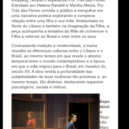
shopping, recebe o espetáculo Por Trás das Flores.
Estrelado por Helena Ranaldi e Martha Meola, Por
Trás das Flores convida o público a mergulhar em
uma narrativa poética explorando a complexa
relação entre uma filha e sua mãe. Ambientada no
Norte do Líbano e também na imaginação da Filha, a
peça acompanha a tentativa da Mãe de convencer a
Filha a retornar ao Brasil e viver entre os seus.
Contrastando tradição e modernidade, a trama
ressalta as diferenças culturais entre o Líbano e o
Brasil, ao mesmo tempo em que revela o abismo
temporal entre o mundo contemporâneo e a época
em que a mãe migrou para o Brasil, em meados do
século XX. A obra revela a profundidade das
subjetividades de duas mulheres tão próximas e, ao
mesmo tempo, tão distintas, destacando aspectos
psicológicos, sociais e míticos.
Espe
tácul
o
Segu
ndo
Marc