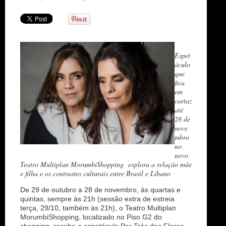
n
Espet
áculo
que
fica
em
cartaz
até
28 de
nove
mbro
no
novo
Teatro Multiplan MorumbiShopping explora a relação mãe
e filha e os contrastes culturais entre Brasil e Líbano
De 29 de outubro a 28 de novembro, às quartas e
quintas, sempre às 21h (sessão extra de estreia
terça, 29/10, também às 21h), o Teatro Multiplan
MorumbiShopping, localizado no Piso G2 do