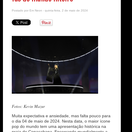
n
Postado por
Em Neon
- quinta-feira, 2 de maio de 2024
Fotos: Kevin Mazur
Muita expectativa e ansiedade, mas falta pouco para
o dia 04 de maio de 2024. Nesta data, o maior ícone
pop do mundo tem uma apresentação histórica na
praia de Copacabana. Encerrando mundialmente a