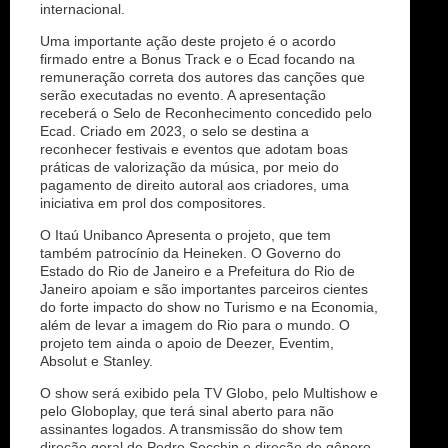
internacional.
Uma importante ação deste projeto é o acordo
firmado entre a Bonus Track e o Ecad focando na
remuneração correta dos autores das canções que
serão executadas no evento. A apresentação
receberá o Selo de Reconhecimento concedido pelo
Ecad. Criado em 2023, o selo se destina a
reconhecer festivais e eventos que adotam boas
práticas de valorização da música, por meio do
pagamento de direito autoral aos criadores, uma
iniciativa em prol dos compositores.
O Itaú Unibanco Apresenta o projeto, que tem
também patrocínio da Heineken. O Governo do
Estado do Rio de Janeiro e a Prefeitura do Rio de
Janeiro apoiam e são importantes parceiros cientes
do forte impacto do show no Turismo e na Economia,
além de levar a imagem do Rio para o mundo. O
projeto tem ainda o apoio de Deezer, Eventim,
Absolut e Stanley.
O show será exibido pela TV Globo, pelo Multishow e
pelo Globoplay, que terá sinal aberto para não
assinantes logados. A transmissão do show tem
direção geral de Pedro Secchin e direção de gênero