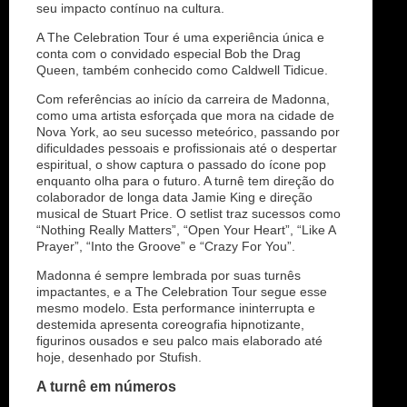
seu impacto contínuo na cultura.
A The Celebration Tour é uma experiência única e
conta com o convidado especial Bob the Drag
Queen, também conhecido como Caldwell Tidicue.
Com referências ao início da carreira de Madonna,
como uma artista esforçada que mora na cidade de
Nova York, ao seu sucesso meteórico, passando por
dificuldades pessoais e profissionais até o despertar
espiritual, o show captura o passado do ícone pop
enquanto olha para o futuro. A turnê tem direção do
colaborador de longa data Jamie King e direção
musical de Stuart Price. O setlist traz sucessos como
“Nothing Really Matters”, “Open Your Heart”, “Like A
Prayer”, “Into the Groove” e “Crazy For You”.
Madonna é sempre lembrada por suas turnês
impactantes, e a The Celebration Tour segue esse
mesmo modelo. Esta performance ininterrupta e
destemida apresenta coreografia hipnotizante,
figurinos ousados e seu palco mais elaborado até
hoje, desenhado por Stufish.
A turnê em números