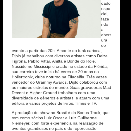
dado
espe
cial,
faze
ndo
a
abert
ura
do
evento a partir das 20h. Amante do funk carioca,
Diplo já trabalhou com diversos artistas como Deize
Tigrona, Pabllo Vittar, Anitta e Bonde do Rolê.
Nascido no Mississipi e criado no estado da Flórida,
sua carreira teve início há cerca de 20 anos no
Hollertronix, clube noturno na Filadélfia. Três vezes
vencedor do Grammy Awards, Diplo colaborou com
as maiores estrelas do mundo. Suas gravadoras Mad
Decent e Higher Ground trabalham com uma
diversidade de gêneros e artistas, e atuam com uma
editora e vários projetos de livros, filmes e TV.
A produção do show no Brasil é da Bonus Track, que
tem como sócios Luiz Oscar e Luiz Guilherme
Niemeyer, com forte experiência na realização de
eventos grandiosos no país e de repercussão