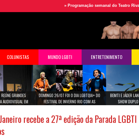
»
Programação semanal do Teatro Rival
»
Festival Mu
COLUNISTAS
MUNDO LGBTI
ENTRETENIMENTO
 REÚNE GRANDES
DOMINGO 26/07 FOI O DIA LGBTQIA+ DO
BEMTI E JÁDER L
A AUDIOVISUAL EM
FESTIVAL DE INVERNO RIO COM AS
SHOW DUPLO 
ULO
CANTORAS MARINA LIMA, MARIA GADU E ANA
CAROLINA.
Janeiro recebe a 27ª edição da Parada LGBTI 
os