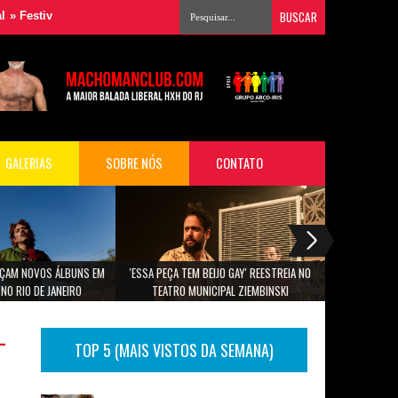
simagem reúne grandes nomes da música para audiovisual em São Pau
GALERIAS
SOBRE NÓS
CONTATO
ANÇAM NOVOS ÁLBUNS EM
'ESSA PEÇA TEM BEIJO GAY' REESTREIA NO
PROGRAMAÇÃO
NO RIO DE JANEIRO
TEATRO MUNICIPAL ZIEMBINSKI
-
TOP 5 (MAIS VISTOS DA SEMANA)