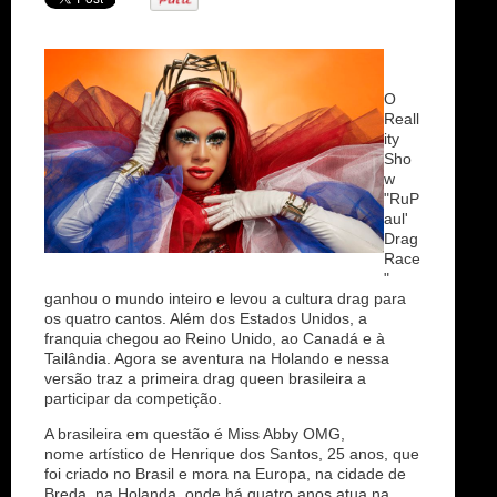
n
O
Reall
ity
Sho
w
"RuP
aul'
Drag
Race
"
ganhou o mundo inteiro e levou a cultura drag para
os quatro cantos. Além dos Estados Unidos, a
franquia chegou ao Reino Unido, ao Canadá e à
Tailândia. Agora se aventura na Holando e nessa
versão traz a primeira drag queen brasileira a
participar da competição.
A brasileira em questão é Miss Abby OMG,
nome artístico de Henrique dos Santos, 25 anos, que
foi criado no Brasil e mora na Europa, na cidade de
Breda, na Holanda, onde há quatro anos atua na