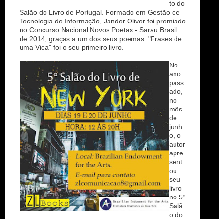
to do
Salão do Livro de Portugal. Formado em Gestão de
Tecnologia de Informação, Jander Oliver foi premiado
no Concurso Nacional Novos Poetas - Sarau Brasil
de 2014, graças a um dos seus poemas. "Frases de
uma Vida" foi o seu primeiro livro.
No
ano
pass
ado,
no
mês
de
junh
o, o
autor
apre
sent
ou
seu
livro
no 5º
Salã
o do