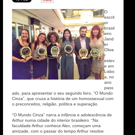
n
O
escrit
or
brasil
eiro
Jand
er
Olive
r
estev
e em
Lisbo
a, no
ano
pass
ado, para apresentar o seu segundo livro, “O Mundo
Cinza”, que cruza a história de um homossexual com
o preconceitos, religião, política e superação.
“O Mundo Cinza” narra a infância e adolescência de
Arthur numa cidade do interior brasileiro. “Na
faculdade Arthur conhece Alex, começam uma
amizade, com o passar do tempo Arthur resolve