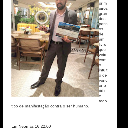
prim
eiros
gran
des
pass
os
de
um
livro
que
veio
com
o
intuit
o de
venc
er o
ódio
e
todo
tipo de manifestação contra o ser humano.
Em Neon
às
16:22:00