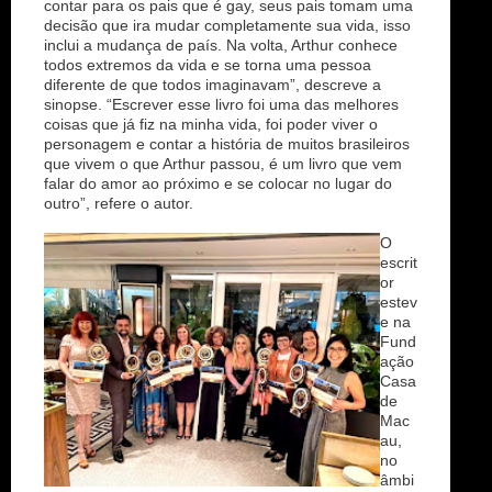
contar para os pais que é gay, seus pais tomam uma
decisão que ira mudar completamente sua vida, isso
inclui a mudança de país. Na volta, Arthur conhece
todos extremos da vida e se torna uma pessoa
diferente de que todos imaginavam”, descreve a
sinopse. “Escrever esse livro foi uma das melhores
coisas que já fiz na minha vida, foi poder viver o
personagem e contar a história de muitos brasileiros
que vivem o que Arthur passou, é um livro que vem
falar do amor ao próximo e se colocar no lugar do
outro”, refere o autor.
O
escrit
or
estev
e na
Fund
ação
Casa
de
Mac
au,
no
âmbi