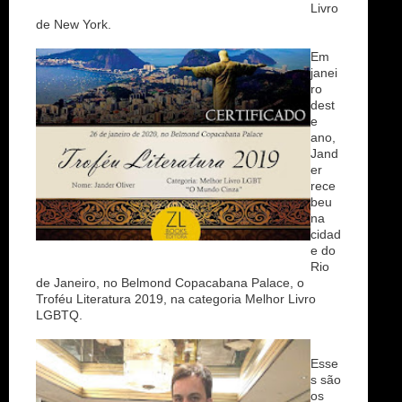
Livro
de New York.
Em
janei
ro
dest
e
ano,
Jand
er
rece
beu
na
cidad
e do
Rio
de Janeiro, no Belmond Copacabana Palace, o
Troféu Literatura 2019, na categoria Melhor Livro
LGBTQ.
Esse
s são
os