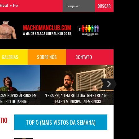
tival Musimagem reúne grandes nomes da música para audiovisual em 
GALERIAS
SOBRE NÓS
CONTATO
ANÇAM NOVOS ÁLBUNS EM
'ESSA PEÇA TEM BEIJO GAY' REESTREIA NO
PROGRAMAÇÃO
NO RIO DE JANEIRO
TEATRO MUNICIPAL ZIEMBINSKI
 no
TOP 5 (MAIS VISTOS DA SEMANA)