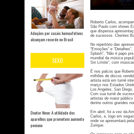
Roberto Carlos, acompanh
São Paulo com shows Ext
que dispensa apresentaçõ
Adoções por casais homoafetivos
de sucessos. Clientes B
alcançam recorde no Brasil
No repertório das aprese
“Emoções” e “Detalhes”,
Splash”, “Não é papo pra
mundial da música popula
SEXO
Sin Límite”, com música
É nos palcos que Roberto 
milhões de discos vendid
artista está em turnê in
março nos Estados Unido
Los Angeles, San Diego, 
Com sua turnê de sucesso
artistas de maior públic
dentre outros grandes n
Em abril, foi a vez da A
Doutor Neon: A utilidade dos
Carlos, e, logo em segu
aparelhos que prometem aumento
onde se apresentará pela
peniano
Zurique.