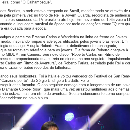
sileira, como "O Calhambeque".
dos Beatles, o rock estava chegando ao Brasil, manifestando-se através de
a pela primeira vez no trono de Rei: a Jovem Guarda, recordista de audiênci
s maiores sucessos da TV brasileira até hoje. Em novembro de 1965 veio o L
ionando a linguagem musical da época por meio de canções como "Quero qu
etra era ousada para a época.
migos e parceiros Erasmo Carlos e Wanderléa na linha de frente da Jovem
 moda, inspirando roupas e adereços utilizados pelos jovens brasileiros. Em
ingia seu auge. A dupla Roberto-Erasmo, definitivamente consagrada,
 que se tornavam referência para os jovens. E a fama de Roberto chegava à
 no MIDEM, em Cannes. Seu novo disco, “Roberto Carlos em Ritmo de
ucessos e proporcionaria sua estreia no cinema no ano seguinte. Impulsionado
erto Carlos em Ritmo de Aventura", de Roberto Farias, estrelado pelo Rei e c
éa e Erasmo, bateu recordes de bilheteria.
ando seus horizontes. Foi à Itália e voltou vencedor do Festival de San Rem
Canzone per te", de Sérgio Endrigo e Bardotti. Foi o
conseguir essa façanha. O ano seguinte começa com o lançamento de um nov
e o Diamante Cor-de-Rosa", que mais uma vez arrastou multidões aos cinemas
á não estava mais em ritmo de aventura. Seu amadurecimento como composi
ficar evidente no novo álbum.