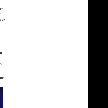
 um
a
P
e vá
om
o,
o
.
tor