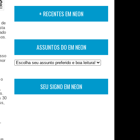
+ RECENTES EM NEON
 de
sta
eado
sos.
ASSUNTOS DO EM NEON
esso
mor
 o
SEU SIGNO EM NEON
,
s.
s 30
ss,
,