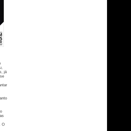
a
u,
, já
 se
antar
anto
 o
mas
. O