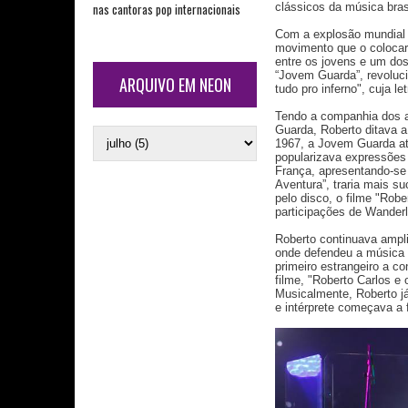
nas cantoras pop internacionais
clássicos da música bra
Com a explosão mundial 
movimento que o colocari
entre os jovens e um do
“Jovem Guarda”, revoluc
ARQUIVO EM NEON
tudo pro inferno", cuja l
Tendo a companhia dos a
Guarda, Roberto ditava a
1967, a Jovem Guarda at
popularizava expressões
França, apresentando-se
Aventura”, traria mais s
pelo disco, o filme "Rob
participações de Wanderl
Roberto continuava ampli
onde defendeu a música "
primeiro estrangeiro a 
filme, "Roberto Carlos 
Musicalmente, Roberto j
e intérprete começava a 