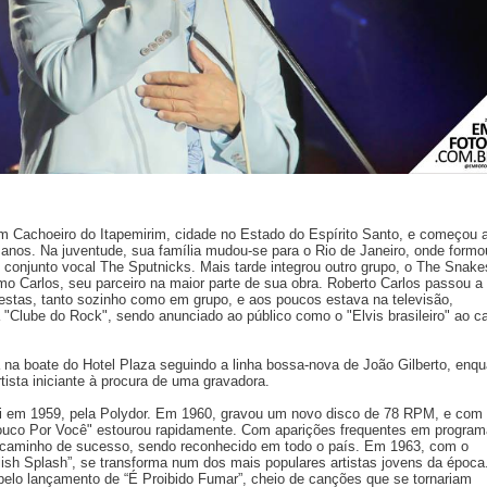
m Cachoeiro do Itapemirim, cidade no Estado do Espírito Santo, e começou 
 anos. Na juventude, sua família mudou-se para o Rio de Janeiro, onde formo
conjunto vocal The Sputnicks. Mais tarde integrou outro grupo, o The Snakes
 Carlos, seu parceiro na maior parte de sua obra. Roberto Carlos passou a
estas, tanto sozinho como em grupo, e aos poucos estava na televisão,
 "Clube do Rock", sendo anunciado ao público como o "Elvis brasileiro" ao c
na boate do Hotel Plaza seguindo a linha bossa-nova de João Gilberto, enqu
tista iniciante à procura de uma gravadora.
oi em 1959, pela Polydor. Em 1960, gravou um novo disco de 78 RPM, e com
Louco Por Você" estourou rapidamente. Com aparições frequentes em progra
caminho de sucesso, sendo reconhecido em todo o país. Em 1963, com o
ish Splash”, se transforma num dos mais populares artistas jovens da época
pelo lançamento de “É Proibido Fumar”, cheio de canções que se tornariam