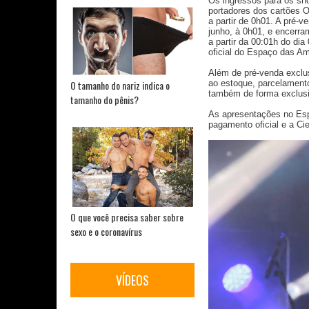
Os ingressos para os sh
portadores dos cartões Ou
a partir de 0h01. A pré-
junho, à 0h01, e encerra
a partir da 00:01h do dia
oficial do Espaço das Am
Além de pré-venda exclu
ao estoque, parcelamento
O tamanho do nariz indica o
também de forma exclusi
tamanho do pênis?
As apresentações no Esp
pagamento oficial e a Ci
O que você precisa saber sobre
sexo e o coronavírus
VÍDEOS