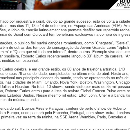
ado por orquestra e coral, devido ao grande sucesso, está de volta à cidade
ras, nos dias 11, 13 e 14 de setembro, no Espaço das Américas (EDA). Arti
es, o ídolo da canção latino-americana promete desfilar seu repertório rech
anco do Brasil com Ourocard têm benefícios exclusivos na compra de ingres
ntações, o público fiel ouvirá canções românticas, como “Chegaste”, “Sereia”,
 além de outras dos tempos de consagração da Jovem Guarda, como “Splish
 mim” e “Quero que vá tudo pro inferno”, dentre outras. Exemplo vivo do suc
r brasileira, Roberto Carlos recentemente lançou o 33º álbum da carreira, “A
s inéditas em espanhol.
Carlos celebra, e em grande estilo, os 60 anos de trajetória artística, 140
os e seus 78 anos de idade, completados no último mês de abril. Neste ano,
ternacional nas principais cidades do mundo, tendo se apresentado no mês de
s, nas cidades de Miami, Orlando, Nova York, Boston, Washington, Chicago
Dallas e Houston. No total, 10 shows, sendo visto por mais de 85 mil pessoa
, Roberto Carlos entrou para a lista da revista Global Concert Pulse entre o
o nos Estados Unidos. Nesse mesmo rol estão: Elton John, Cher e a banda Ki
omes da música mundial.
mérica do sul, Buenos Aires e Paraguai, conferir de perto o show de Roberto
ida a Europa, onde passará pela Espanha, Portugal, com show extra, Londres
 primeira vez na terra da rainha, na SSE Arena Wembley, Paris, Bruxelas e