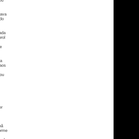
ou
rava
do
cada
rol
e
va
 aos
gou
er
nã
orme