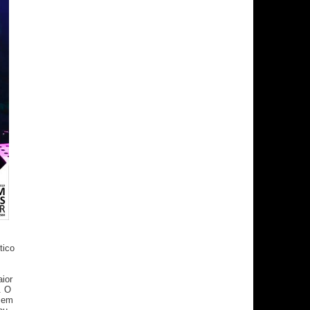
tico
ior
. O
s em