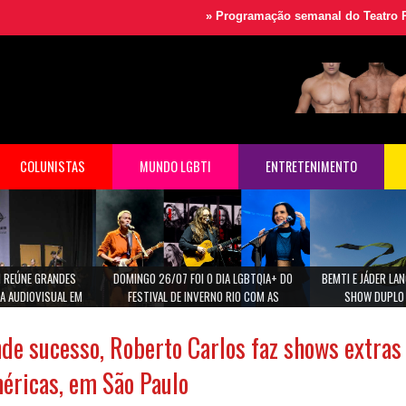
»
Programação semanal do Teatro Rival
»
Fes
COLUNISTAS
MUNDO LGBTI
ENTRETENIMENTO
 REÚNE GRANDES
DOMINGO 26/07 FOI O DIA LGBTQIA+ DO
BEMTI E JÁDER L
A AUDIOVISUAL EM
FESTIVAL DE INVERNO RIO COM AS
SHOW DUPLO 
ULO
CANTORAS MARINA LIMA, MARIA GADU E ANA
CAROLINA.
de sucesso, Roberto Carlos faz shows extras
éricas, em São Paulo