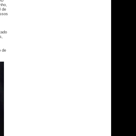
BB
nho,
8 de
essos
tado
s,
o de