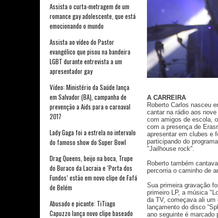
Assista o curta-metragem de um
romance gay adolescente, que está
emocionando o mundo
Assista ao vídeo do Pastor
evangélico que pisou na bandeira
LGBT durante entrevista a um
apresentador gay
Vídeo: Ministério da Saúde lança
em Salvador (BA), campanha de
A CARREIRA
Roberto Carlos nasceu e
prevenção a Aids para o carnaval
cantar na rádio aos nove
2017
com amigos de escola, o 
com a presença de Erasmo
Lady Gaga foi a estrela no intervalo
apresentar em clubes e f
do famoso show do Super Bowl
participando do programa
"Jailhouse rock".
Drag Queens, beijo na boca, Trupe
Roberto também cantava 
do Buraco da Lacraia e ‘Porta dos
percorria o caminho de ar
Fundos’ estão em novo clipe de Fafá
Sua primeira gravação f
de Belém
primeiro LP, a música "
da TV, começava ali um 
Abusado e picante: TiTiago
lançamento do disco “Spl
Capuzzo lança novo clipe baseado
ano seguinte é marcado 