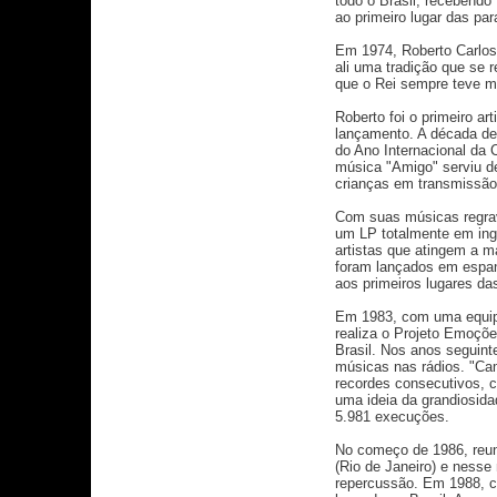
todo o Brasil, recebend
ao primeiro lugar das pa
Em 1974, Roberto Carlos 
ali uma tradição que se 
que o Rei sempre teve m
Roberto foi o primeiro ar
lançamento. A década de
do Ano Internacional da 
música "Amigo" serviu de
crianças em transmissão
Com suas músicas regrava
um LP totalmente em ingl
artistas que atingem a m
foram lançados em espan
aos primeiros lugares da
Em 1983, com uma equipe
realiza o Projeto Emoçõe
Brasil. Nos anos seguint
músicas nas rádios. "Cam
recordes consecutivos, 
uma ideia da grandiosi
5.981 execuções.
No começo de 1986, reun
(Rio de Janeiro) e ness
repercussão. Em 1988, co