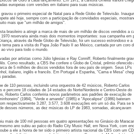
o Discos de Ouro a cada lançamento. Em 1972, a cantora Ornella Vanoni cheg
radas europeias com versões em italiano para suas músicas.
gravou o primeiro especial de Natal para a Rede Globo de Televisão. Inaugu
repete até hoje, sempre com a participação de convidados especiais, mostran
uito mais que "um milhão de amigos".
tista brasileiro a atingir a marca de mais de um milhão de discos vendidos a 
 1970 reservaria ainda mais dois momentos importantes: sua campanha em p
Criança, através da Rede Globo de Televisão, foi um sucesso estrondoso e a
 tema para a visita do Papa João Paulo II ao México, cantada por um coro d
 ao vivo para todo o mundo.
das por artistas como Júlio Iglesias e Ray Conniff, Roberto finalmente gra
ês. Como resultado, a CBS lhe confere o Globo de Cristal, prêmio oferecido
arca de 5 milhões de discos vendidos fora de seu país de origem. Seus LPs
hol, italiano, inglês e francês. Em Portugal e Espanha, "Cama e Mesa" che
s paradas.
 de 110 pessoas, incluindo uma orquestra de 42 músicos, Roberto Carlos
s e percorre 18 cidades de 14 estados do Norte/Nordeste e Centro-Oeste do
es, Roberto Carlos conferiria novos parâmetros aos padrões de execução de
inhoneiro" (1984), "Verde e amarelo" (1985) e "Apocalipse" (1986) bateram
com respectivamente 3.287, 3.577, 3.608 execuções em um só dia. Para se t
dade desses números, as dez músicas do LP de 1983, somadas, alcançavam
iu mais de 100 mil pessoas em quatro apresentações no Ginásio do Maraca
e mesmo ano subiu ao palco do Radio City Music Hall, em Nova York, com en
ube a ele a honra de ter sido o primeiro artista nacional da CBS com um CD