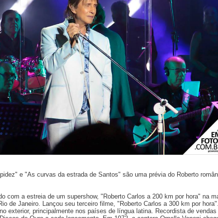
idez" e "As curvas da estrada de Santos" são uma prévia do Roberto român
do com a estreia de um supershow, "Roberto Carlos a 200 km por hora" na ma
io de Janeiro. Lançou seu terceiro filme, "Roberto Carlos a 300 km por hora"
no exterior, principalmente nos países de língua latina. Recordista de venda