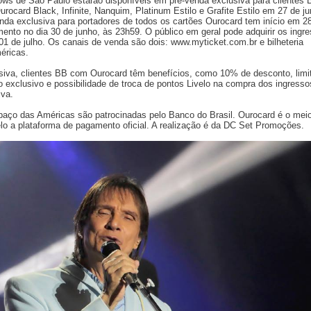
ows de São Paulo estarão disponíveis em pré-venda exclusiva para clientes 
rocard Black, Infinite, Nanquim, Platinum Estilo e Grafite Estilo em 27 de ju
venda exclusiva para portadores de todos os cartões Ourocard tem início em 2
mento no dia 30 de junho, às 23h59. O público em geral pode adquirir os ingr
 01 de julho. Os canais de venda são dois: www.myticket.com.br e bilheteria
éricas.
siva, clientes BB com Ourocard têm benefícios, como 10% de desconto, limi
 exclusivo e possibilidade de troca de pontos Livelo na compra dos ingresso
va.
aço das Américas são patrocinadas pelo Banco do Brasil. Ourocard é o mei
elo a plataforma de pagamento oficial. A realização é da DC Set Promoções.