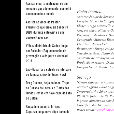
Assista o curta-metragem de um
romance gay adolescente, que está
Ficha técnica
emocionando o mundo
Autores: Júnior de Sousa e 
Direção: Maurício Cangu
Assista ao vídeo do Pastor
Elenco: Hugo Caramello e
evangélico que pisou na bandeira
Atriz em vídeo: Nilmara G
LGBT durante entrevista a um
Preparação de atores: Dio
apresentador gay
Cenografia: Marcelo Ricc
Figurinos: Tomás Ceia
Vídeo: Ministério da Saúde lança
Iluminação: Thiago Felipe
em Salvador (BA), campanha de
Seleção musical: Júnior 
prevenção a Aids para o carnaval
Assistente de Produção: Ja
2017
Produção executiva: Dani
Direção Geral: Rolider Ca
Lady Gaga foi a estrela no intervalo
do famoso show do Super Bowl
Serviço
"Certos rapazes - o nosso 
Drag Queens, beijo na boca, Trupe
Teatro Augusta – Rua Augu
do Buraco da Lacraia e ‘Porta dos
Temporada: 4 a 26 de abril
Fundos’ estão em novo clipe de Fafá
R$ 70,00 (Inteira) e R$ 35
de Belém
Ingresso antecipado com 
Classificação: 16 anos
Abusado e picante: TiTiago
Redes sociais:
Facebook.c
Capuzzo lança novo clipe baseado