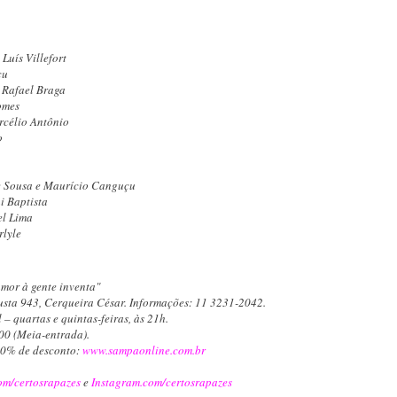
Luís Villefort
çu
 Rafael Braga
omes
rcélio Antônio
o
de Sousa e Maurício Canguçu
i Baptista
el Lima
rlyle
amor à gente inventa"
sta 943, Cerqueira César. Informações: 11 3231-2042.
 – quartas e quintas-feiras, às 21h.
,00 (Meia-entrada).
50% de desconto:
www.sampaonline.com.br
om/certosrapazes
e
Instagram.com/certosrapazes