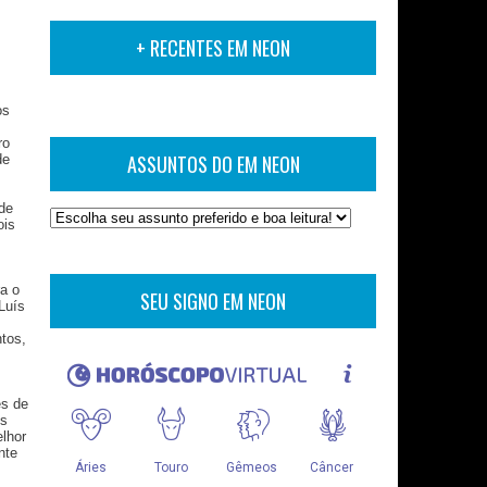
+ RECENTES EM NEON
os
ro
ASSUNTOS DO EM NEON
de
de
ois
ra o
SEU SIGNO EM NEON
Luís
tos,
es de
ês
lhor
nte