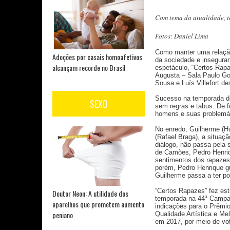
Com tema da atualidade, te
Fotos: Daniel Lima
Como manter uma relação
Adoções por casais homoafetivos
da sociedade e inseguran
alcançam recorde no Brasil
espetáculo, “Certos Rapa
Augusta – Sala Paulo Gou
Sousa e Luís Villefort d
Sucesso na temporada de
SEXO
sem regras e tabus. De f
homens e suas problemá
No enredo, Guilherme (Hu
(Rafael Braga), a situaç
diálogo, não passa pela
de Camões, Pedro Henriq
sentimentos dos rapazes
porém, Pedro Henrique g
Guilherme passa a ter por
“Certos Rapazes” fez es
Doutor Neon: A utilidade dos
temporada na 44ª Campan
aparelhos que prometem aumento
indicações para o Prêmio
peniano
Qualidade Artística e Me
em 2017, por meio de vo