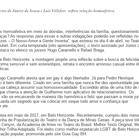
xto de Júnior de Sousa e Luís Villefort reflete relação homoafetiva
 homoafetiva em meio às dúvidas, interferências da família, questionament
ças? As respostas para essas e outras indagações poderão ser refletidas no
zes – O Nosso Amor a Gente Inventa”, que estreou no dia 4 de abril, no Teat
lart. Em curta temporada (oito apresentações), o texto assinado por Júnior 
estaca no elenco os jovens Hugo Caramello e Rafael Braga.
 Belo Horizonte, a montagem propõe uma reflexão sobre a busca da felicida
orma sensível e sem estereótipos, retrata o encontro amoroso casual entre d
ticas.
go Caramello atesta que ser gay é algo libertador. Já para Pedro Henrique
ão é bem diferente. Criado em uma família que nunca lhe deu oportunidade pa
 sua cabeça assumir sua homossexualidade. Escondido atrás de uma foto de 
ue chama a atenção de Guilherme num aplicativo de relacionamentos. Os
 vão se encaixando de maneira tão harmônica e feliz que passam a morar jun
uarda um segredo que vai colocar em xeque todo amor e confiança que
 ele.
treia em maio de 2017, em Belo Horizonte. Recentemente, cumpriu dois mes
ha de Popularização do Teatro e da Dança de Minas Gerais. A peça teve tr
 Cenym, da Academia de Artes no Teatro do Brasil: Melhor Texto Original, Me
lhor Trilha Adaptada. Foi eleito como melhor espetáculo LGBT de Belo Horizo
tação popular, promovida pelo site Guia Gay BH.