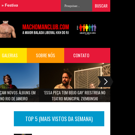
val Musimagem reúne grandes nomes da música para audiovisual em Sã
GALERIAS
SOBRE NÓS
CONTATO
ANÇAM NOVOS ÁLBUNS EM
'ESSA PEÇA TEM BEIJO GAY' REESTREIA NO
PROGRAMAÇÃO
NO RIO DE JANEIRO
TEATRO MUNICIPAL ZIEMBINSKI
TOP 5 (MAIS VISTOS DA SEMANA)