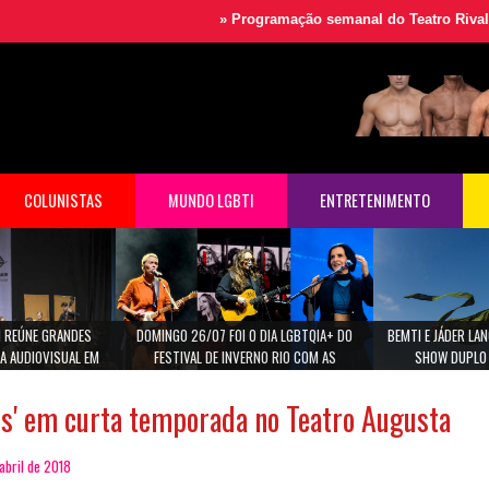
»
Programação semanal do Teatro Rival
»
Festi
COLUNISTAS
MUNDO LGBTI
ENTRETENIMENTO
 REÚNE GRANDES
DOMINGO 26/07 FOI O DIA LGBTQIA+ DO
BEMTI E JÁDER L
A AUDIOVISUAL EM
FESTIVAL DE INVERNO RIO COM AS
SHOW DUPLO 
ULO
CANTORAS MARINA LIMA, MARIA GADU E ANA
CAROLINA.
es' em curta temporada no Teatro Augusta
abril de 2018