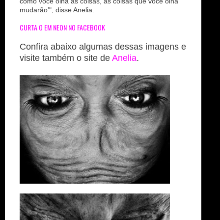
como você olha as coisas, as coisas que você olha
mudarão’", disse Anelia.
CURTA O EM NEON NO FACEBOOK
Confira abaixo algumas dessas imagens e
visite também o site de
Anelia
.