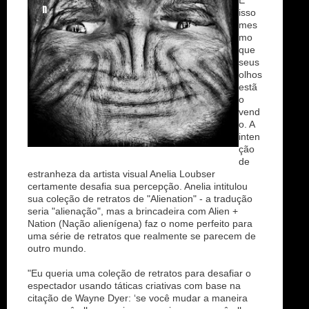
É
n
isso
mes
mo
que
seus
olhos
estã
o
vend
o. A
inten
ção
de
estranheza da artista visual Anelia Loubser
certamente desafia sua percepção. Anelia intitulou
sua coleção de retratos de "Alienation" - a tradução
seria "alienação", mas a brincadeira com Alien +
Nation (Nação alienígena) faz o nome perfeito para
uma série de retratos que realmente se parecem de
outro mundo.
"Eu queria uma coleção de retratos para desafiar o
espectador usando táticas criativas com base na
citação de Wayne Dyer: ‘se você mudar a maneira