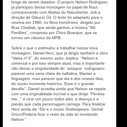
longe de serem datados. O próprio Nelson Rodrigues
já participou dessa montagem no papel de Raul,
contracenando com Abdias do Nascimento, sob a
direção de Gláucio Gil. O texto foi adaptado para o
cinema em 1980, no filme homônimo, dirigido por
Braz Chediak, que ainda ganhou a música “Mil
Perdões”, composta por Chico Buarque, que se
tornou um clássico da MPB.
Sobre o que o estimulou a trabalhar nessa nova
montagem, Daniel Herz, que já dirigiu também a obra
“Valsa nº 6”, do mesmo autor, explica: “Nelson é
universal e por isso sempre atual, mas é importante
não deixar a singularidade do ´sotaque´ rodriguiano
parecer uma cena cheia de naftalina. Manter a
linguagem, mas parecer que ela é dos nossos dias,
do nosso momento histórico. Esse é o grande
desafio”. Daniel acredita ainda que Nelson se repete
com uma originalidade incrível e que dirigir “Perdoa-
me...” é virar um pouco todos eles: a doença e a
paixão que cada personagem carrega. Para finalizar
Herz ainda diz “Ele é o nosso Shakespeare. Genial.
Único!Poderia ficar o resto da vida só montando
Nelson.”