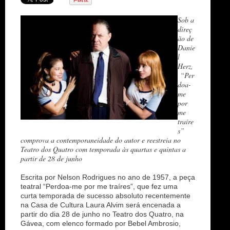
n
Sob a
direç
ão de
Danie
l
Herz,
“Per
doa-
me
por
me
traíre
s”
comprova a contemporaneidade do autor e reestreia no
Teatro dos Quatro com temporada às quartas e quintas a
partir de 28 de junho
Escrita por Nelson Rodrigues no ano de 1957, a peça
teatral “Perdoa-me por me traíres”, que fez uma
curta temporada de sucesso absoluto recentemente
na Casa de Cultura Laura Alvim será encenada a
partir do dia 28 de junho no Teatro dos Quatro, na
Gávea, com elenco formado por Bebel Ambrosio,