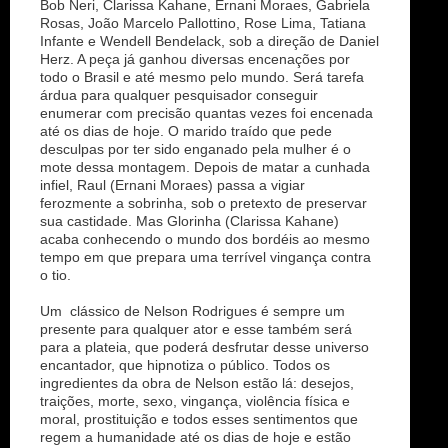
Bob Neri, Clarissa Kahane, Ernani Moraes, Gabriela
Rosas, João Marcelo Pallottino, Rose Lima, Tatiana
Infante e Wendell Bendelack, sob a direção de Daniel
Herz. A peça já ganhou diversas encenações por
todo o Brasil e até mesmo pelo mundo. Será tarefa
árdua para qualquer pesquisador conseguir
enumerar com precisão quantas vezes foi encenada
até os dias de hoje. O marido traído que pede
desculpas por ter sido enganado pela mulher é o
mote dessa montagem. Depois de matar a cunhada
infiel, Raul (Ernani Moraes) passa a vigiar
ferozmente a sobrinha, sob o pretexto de preservar
sua castidade. Mas Glorinha (Clarissa Kahane)
acaba conhecendo o mundo dos bordéis ao mesmo
tempo em que prepara uma terrível vingança contra
o tio.
Um clássico de Nelson Rodrigues é sempre um
presente para qualquer ator e esse também será
para a plateia, que poderá desfrutar desse universo
encantador, que hipnotiza o público. Todos os
ingredientes da obra de Nelson estão lá: desejos,
traições, morte, sexo, vingança, violência física e
moral, prostituição e todos esses sentimentos que
regem a humanidade até os dias de hoje e estão