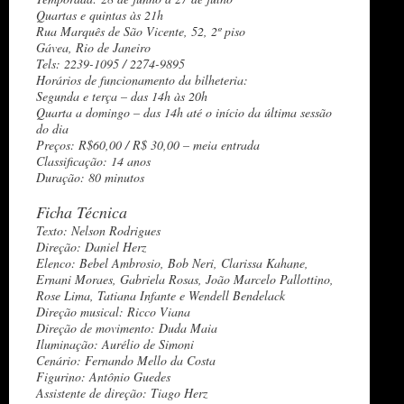
Quartas e quintas às 21h
Rua Marquês de São Vicente, 52, 2º piso
Gávea, Rio de Janeiro
Tels: 2239-1095 / 2274-9895
Horários de funcionamento da bilheteria:
Segunda e terça – das 14h às 20h
Quarta a domingo – das 14h até o início da última sessão
do dia
Preços: R$60,00 / R$ 30,00 – meia entrada
Classificação: 14 anos
Duração: 80 minutos
Ficha Técnica
Texto: Nelson Rodrigues
Direção: Daniel Herz
Elenco: Bebel Ambrosio, Bob Neri, Clarissa Kahane,
Ernani Moraes, Gabriela Rosas, João Marcelo Pallottino,
Rose Lima, Tatiana Infante e Wendell Bendelack
Direção musical: Ricco Viana
Direção de movimento: Duda Maia
Iluminação: Aurélio de Simoni
Cenário: Fernando Mello da Costa
Figurino: Antônio Guedes
Assistente de direção: Tiago Herz