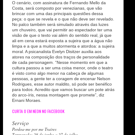
O cenário, com assinatura de Fernando Mello da
Costa, será composto por venezianas, que vão
brincar com uma das principais questões dessa
peça: o que se revela e o que não deve ser revelado.
No palco também será simulado através das luzes
um chuveiro, que vai permitir ao espectador ter uma
visão de que o texto vai além do sentido real, já que
ali em cena estará exposta a sujeira que a água não
limpa e a que a muitos atormenta e atordoa: a sujeira
moral. A psicanalista Evelyn Disitzer auxilia aos
atores na composição dos traços de personalidade
de cada personagem. “Nesse momento em que a
cultura passou a ser uma coisa menor, onde o teatro
é visto como algo menor na cabeça de algumas
pessoas, a gente ter a coragem de encenar Nelson
Rodrigues, esse autor maldito, só pode ser benéfico
para todos. Acredito que vamos buscar um pote atrás
do arco-íris, nessa montagem que promete”, diz
Ernani Moraes.
CURTA O EM NEON NO FACEBOOK
Serviço
Perdoa-me por me Traíres
Temporada: 28 de junho a 27 de julho