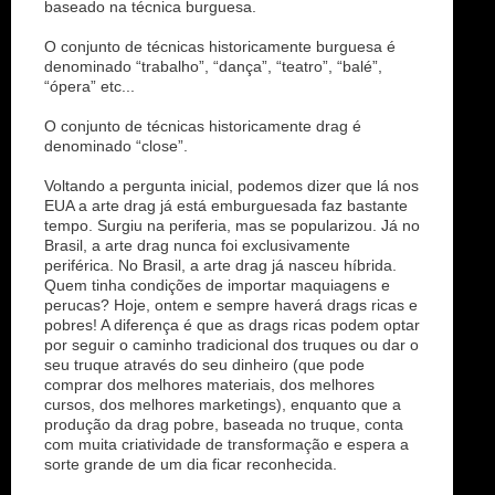
baseado na técnica burguesa.
O conjunto de técnicas historicamente burguesa é
denominado “trabalho”, “dança”, “teatro”, “balé”,
“ópera” etc...
O conjunto de técnicas historicamente drag é
denominado “close”.
Voltando a pergunta inicial, podemos dizer que lá nos
EUA a arte drag já está emburguesada faz bastante
tempo. Surgiu na periferia, mas se popularizou. Já no
Brasil, a arte drag nunca foi exclusivamente
periférica. No Brasil, a arte drag já nasceu híbrida.
Quem tinha condições de importar maquiagens e
perucas? Hoje, ontem e sempre haverá drags ricas e
pobres! A diferença é que as drags ricas podem optar
por seguir o caminho tradicional dos truques ou dar o
seu truque através do seu dinheiro (que pode
comprar dos melhores materiais, dos melhores
cursos, dos melhores marketings), enquanto que a
produção da drag pobre, baseada no truque, conta
com muita criatividade de transformação e espera a
sorte grande de um dia ficar reconhecida.