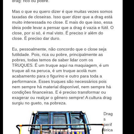
drag: rico ou pobre.
Mas o que eu quero dizer é que muitas vezes somos
taxadas de closeiras. Isso quer dizer que a drag está
muito interessada no close. E mais do que isso, essa
ideia pode levar a pensar que a drag é vazia e fútil. O
close, por si só, é mal visto. É preciso ir além do
close. É preciso dar duro.
Eu, pessoalmente, não concordo que o close seja
futilidade. Pois, rica ou pobre, principalmente as
pobres, todas temos de saber lidar com os
TRUQUES. É um truque aqui na maquiagem, é um
truque ali na peruca, é um truque acolá num
acabamento para o figurino e outro para toda a
performance. Esses truques são necessários pois
nem sempre há material disponível, nem sempre há
condições financeiras. E é preciso transformar ou
exagerar ou realçar o gênero sempre! A cultura drag
surgiu no gueto, na pobreza.
Drag
s
perif
érica