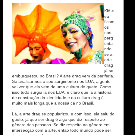
n
Kiô e
eu
ficam
os
nos
perg
unta
ndo
se a
arte
drag
já se
emburguesou no Brasil? A arte drag vem da periferia.
Se analisarmos o seu surgimento nos EUA, a gente
vai ver que ela vem de uma cultura do gueto. Como
isso tudo surgiu lá nos EUA, é claro que lá a história
de construção da identidade e da cultura drag é
muito mais longa que a nossa cá no Brasil.
Lá, a arte drag se popularizou e com isso, ela saiu do
gueto, já que ser drag é algo que diz respeito ao
gênero das pessoas. Se diz respeito ao gênero em
intersecção com a arte, então todo mundo pode ser