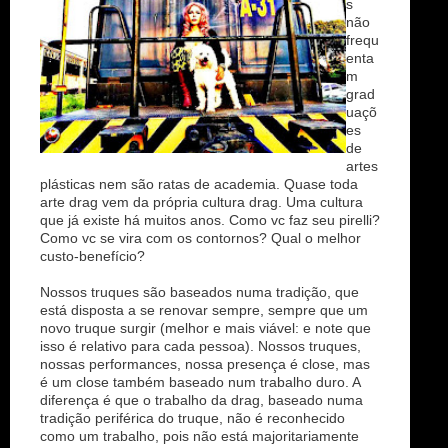
s
não
frequ
enta
m
grad
uaçõ
es
de
artes
plásticas nem são ratas de academia. Quase toda
arte drag vem da própria cultura drag. Uma cultura
que já existe há muitos anos. Como vc faz seu pirelli?
Como vc se vira com os contornos? Qual o melhor
custo-benefício?
Nossos truques são baseados numa tradição, que
está disposta a se renovar sempre, sempre que um
novo truque surgir (melhor e mais viável: e note que
isso é relativo para cada pessoa). Nossos truques,
nossas performances, nossa presença é close, mas
é um close também baseado num trabalho duro. A
diferença é que o trabalho da drag, baseado numa
tradição periférica do truque, não é reconhecido
como um trabalho, pois não está majoritariamente