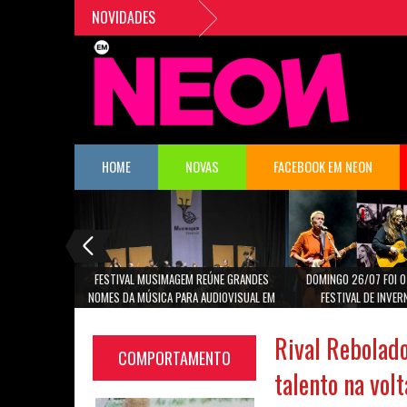
NOVIDADES
HOME
NOVAS
FACEBOOK EM NEON
FESTIVAL MUSIMAGEM REÚNE GRANDES
DOMINGO 26/07 FOI O
NOMES DA MÚSICA PARA AUDIOVISUAL EM
FESTIVAL DE INVER
SÃO PAULO
CANTORAS MARINA LIMA,
CAROLI
Rival Rebolado
COMPORTAMENTO
talento na vol