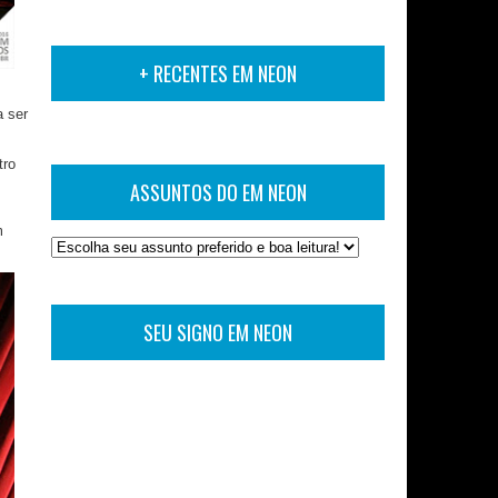
+ RECENTES EM NEON
a ser
z
tro
ASSUNTOS DO EM NEON
m
SEU SIGNO EM NEON