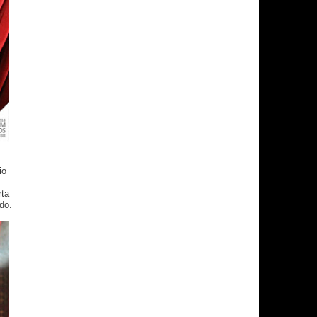
io
rta
do.