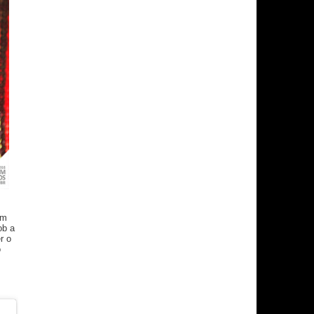
em
ob a
r o
o