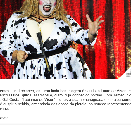
 vemos Luis Lobianco, em uma linda homenagem à saudosa Laura de Vison, 
ncou urros, gritos, assovios e, claro, o já conhecido bordão “Fora Temer”. S
e Gal Costa, “Lobianco de Vison” fez jus à sua homenageada e simulou come
té cuspir a bebida, arrecadada dos copos da plateia, no boneco representand
lírio.
rros: