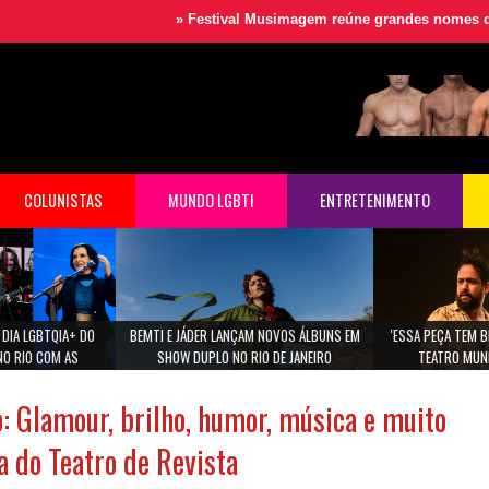
»
Festival Musimagem reúne grandes nomes da música pa
COLUNISTAS
MUNDO LGBTI
ENTRETENIMENTO
 DIA LGBTQIA+ DO
BEMTI E JÁDER LANÇAM NOVOS ÁLBUNS EM
'ESSA PEÇA TEM B
NO RIO COM AS
SHOW DUPLO NO RIO DE JANEIRO
TEATRO MUNI
 MARIA GADU E ANA
NA.
: Glamour, brilho, humor, música e muito
ta do Teatro de Revista