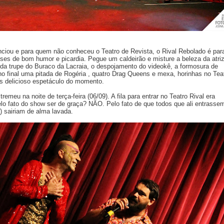
ciou e para quem não conheceu o Teatro de Revista, o Rival Rebolado é par
ses de bom humor e picardia. Pegue um caldeirão e misture a beleza da atri
da trupe do Buraco da Lacraia, o despojamento do videokê, a formosura de
 no final uma pitada de Rogéria , quatro Drag Queens e mexa, horinhas no Tea
is delicioso espetáculo do momento.
tremeu na noite de terça-feira (06/09). A fila para entrar no Teatro Rival era
elo fato do show ser de graça? NÃO. Pelo fato de que todos que ali entrasse
 sairiam de alma lavada.