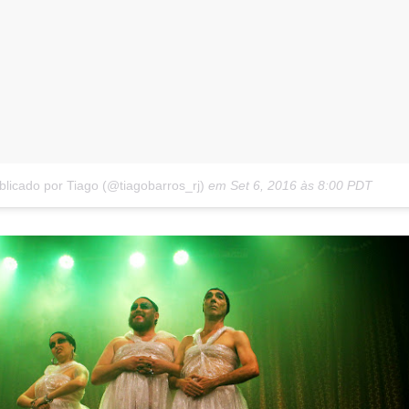
licado por Tiago (@tiagobarros_rj)
em
Set 6, 2016 às 8:00 PDT