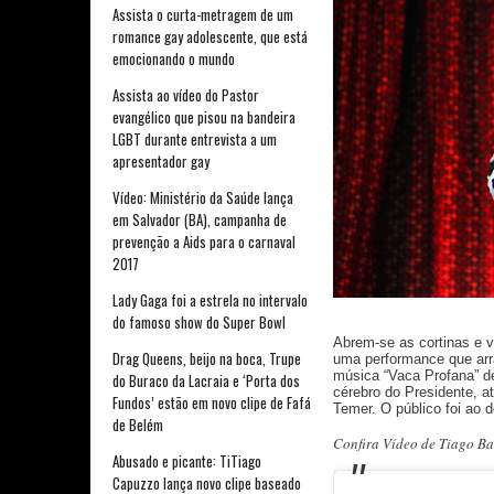
Assista o curta-metragem de um
romance gay adolescente, que está
emocionando o mundo
Assista ao vídeo do Pastor
evangélico que pisou na bandeira
LGBT durante entrevista a um
apresentador gay
Vídeo: Ministério da Saúde lança
em Salvador (BA), campanha de
prevenção a Aids para o carnaval
2017
Lady Gaga foi a estrela no intervalo
do famoso show do Super Bowl
Abrem-se as cortinas e
Drag Queens, beijo na boca, Trupe
uma performance que arra
música “Vaca Profana” d
do Buraco da Lacraia e ‘Porta dos
cérebro do Presidente, a
Fundos’ estão em novo clipe de Fafá
Temer. O público foi ao de
de Belém
Confira Vídeo de Tiago Ba
Abusado e picante: TiTiago
Capuzzo lança novo clipe baseado