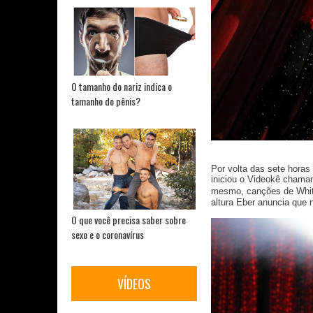
O tamanho do nariz indica o
tamanho do pênis?
Por volta das sete horas
iniciou o Videokê chama
mesmo, canções de Whit
altura Eber anuncia que 
O que você precisa saber sobre
sexo e o coronavírus
VÍDEOS