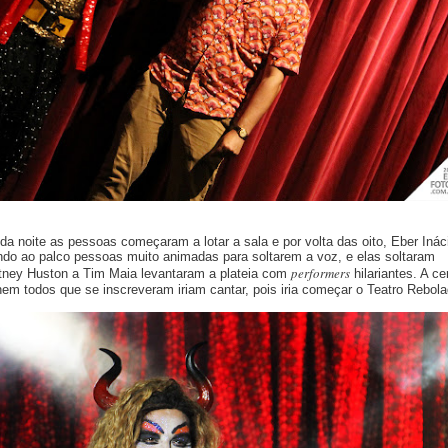
 da noite as pessoas começaram a lotar a sala e por volta das oito, Eber Inác
ndo ao palco pessoas muito animadas para soltarem a voz, e elas soltaram
performers
ney Huston a Tim Maia levantaram a plateia com
hilariantes. A ce
nem todos que se inscreveram iriam cantar, pois iria começar o Teatro Rebola