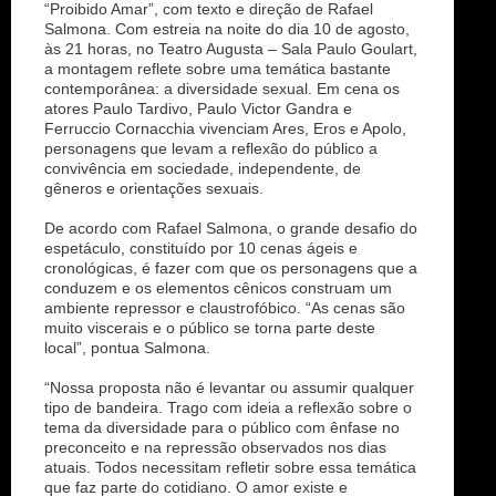
“Proibido Amar”, com texto e direção de Rafael
Salmona. Com estreia na noite do dia 10 de agosto,
às 21 horas, no Teatro Augusta – Sala Paulo Goulart,
a montagem reflete sobre uma temática bastante
contemporânea: a diversidade sexual. Em cena os
atores Paulo Tardivo, Paulo Victor Gandra e
Ferruccio Cornacchia vivenciam Ares, Eros e Apolo,
personagens que levam a reflexão do público a
convivência em sociedade, independente, de
gêneros e orientações sexuais.
De acordo com Rafael Salmona, o grande desafio do
espetáculo, constituído por 10 cenas ágeis e
cronológicas, é fazer com que os personagens que a
conduzem e os elementos cênicos construam um
ambiente repressor e claustrofóbico. “As cenas são
muito viscerais e o público se torna parte deste
local”, pontua Salmona.
“Nossa proposta não é levantar ou assumir qualquer
tipo de bandeira. Trago com ideia a reflexão sobre o
tema da diversidade para o público com ênfase no
preconceito e na repressão observados nos dias
atuais. Todos necessitam refletir sobre essa temática
que faz parte do cotidiano. O amor existe e