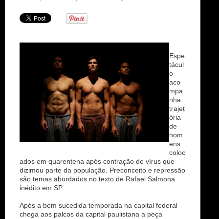
n
Espe
tácul
o
aco
mpa
nha
trajet
ória
de
hom
ens
coloc
ados em quarentena após contração de vírus que
dizimou parte da população. Preconceito e repressão
são temas abordados no texto de Rafael Salmona
inédito em SP.
Após a bem sucedida temporada na capital federal
chega aos palcos da capital paulistana a peça