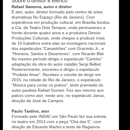
Sobre o diretor e elenco
Rafael Samona, autor e diretor
É ator, autor, diretor formado pelo centro de artes
dramáticas Nu Espaço (Rio de Janeiro). Com
experiência em produção cultural, em Brasília fundou
a Cia. de Teatro Dois Tempos, onde permaneceu a
frente durante quatro anos e a produtora Desvio
Produções Culturais, onde chegou a produzir mais
de 15 trabalhos entre elas as montagens nacionais
dos espetáculos "Canastrões" com Gracindo Jr., e
"Homens, Santos e Desertores", com Ricardo Blat.
No mesmo período dirigiu o espetáculo "Carinho"
adaptação da obra do autor catalão Sergi Belbel.
Posteriormente, escreveu e dirigiu o espetáculo
"Proibido Amar". Recebeu o convite de dirigir em
2015, na cidade do Rio de Janeiro, o espetáculo
"Música para cortar os pulsos", texto premiado do
autor paulista Rafael Gomes. Fez seu retorno aos
palcos como ator, neste ano, no espetáculo Janus,
direção de José de Campos.
Paulo Tardivo, ator
Formado pelo INDAC em São Paulo fez sua estreia
no teatro em 2014 com a peça "Chá das 5", com
direção de Eduardo Martini e texto de Regianna