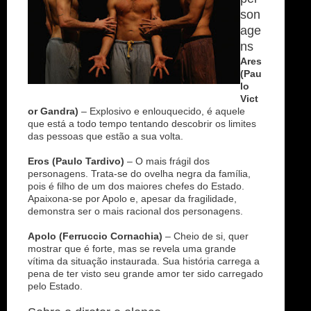
son
age
ns
Ares
(Pau
lo
Vict
or Gandra)
– Explosivo e enlouquecido, é aquele
que está a todo tempo tentando descobrir os limites
das pessoas que estão a sua volta.
Eros (Paulo Tardivo)
– O mais frágil dos
personagens. Trata-se do ovelha negra da família,
pois é filho de um dos maiores chefes do Estado.
Apaixona-se por Apolo e, apesar da fragilidade,
demonstra ser o mais racional dos personagens.
Apolo (Ferruccio Cornachia)
– Cheio de si, quer
mostrar que é forte, mas se revela uma grande
vítima da situação instaurada. Sua história carrega a
pena de ter visto seu grande amor ter sido carregado
pelo Estado.