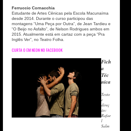
Ferruccio Cornacchia
Estudante de Artes Cênicas pela Escola Macunaíma
desde 2014. Durante o curso participou das
montagens “Uma Peça por Outra”, de Jean Tardieu e
“O Beijo no Asfalto”, de Nelson Rodrigues ambos em
2015. Atualmente está em cartaz com a peça “Pra
Inglês Ver”, no Teatro Folha.
CURTA O EM NEON NO FACEBOOK
Fich
a
Téc
nica
Texto
e
direç
ão:
Rafae
l
Salm