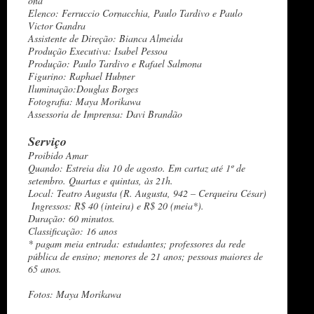
ona
Elenco: Ferruccio Cornacchia, Paulo Tardivo e Paulo
Victor Gandra
Assistente de Direção: Bianca Almeida
Produção Executiva: Isabel Pessoa
Produção: Paulo Tardivo e Rafael Salmona
Figurino: Raphael Hubner
Iluminação:Douglas Borges
Fotografia: Maya Morikawa
Assessoria de Imprensa: Davi Brandão
Serviço
Proibido Amar
Quando: Estreia dia 10 de agosto. Em cartaz até 1º de
setembro. Quartas e quintas, às 21h.
Local: Teatro Augusta (R. Augusta, 942 – Cerqueira César)
Ingressos: R$ 40 (inteira) e R$ 20 (meia*).
Duração: 60 minutos.
Classificação: 16 anos
* pagam meia entrada: estudantes; professores da rede
pública de ensino; menores de 21 anos; pessoas maiores de
65 anos.
Fotos: Maya Morikawa