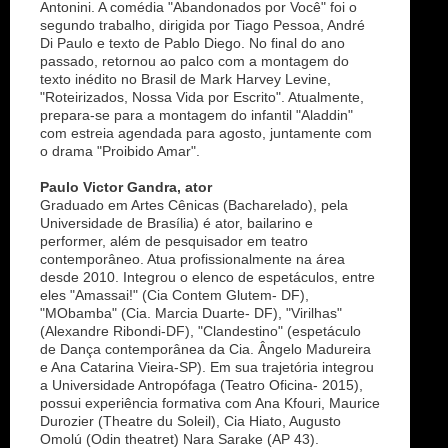
Antonini. A comédia "Abandonados por Você" foi o
segundo trabalho, dirigida por Tiago Pessoa, André
Di Paulo e texto de Pablo Diego. No final do ano
passado, retornou ao palco com a montagem do
texto inédito no Brasil de Mark Harvey Levine,
"Roteirizados, Nossa Vida por Escrito". Atualmente,
prepara-se para a montagem do infantil "Aladdin"
com estreia agendada para agosto, juntamente com
o drama "Proibido Amar".
Paulo Victor Gandra, ator
Graduado em Artes Cênicas (Bacharelado), pela
Universidade de Brasília) é ator, bailarino e
performer, além de pesquisador em teatro
contemporâneo. Atua profissionalmente na área
desde 2010. Integrou o elenco de espetáculos, entre
eles "Amassai!" (Cia Contem Glutem- DF),
"MObamba" (Cia. Marcia Duarte- DF), "Virilhas"
(Alexandre Ribondi-DF), "Clandestino" (espetáculo
de Dança contemporânea da Cia. Ângelo Madureira
e Ana Catarina Vieira-SP). Em sua trajetória integrou
a Universidade Antropófaga (Teatro Oficina- 2015),
possui experiência formativa com Ana Kfouri, Maurice
Durozier (Theatre du Soleil), Cia Hiato, Augusto
Omolú (Odin theatret) Nara Sarake (AP 43).