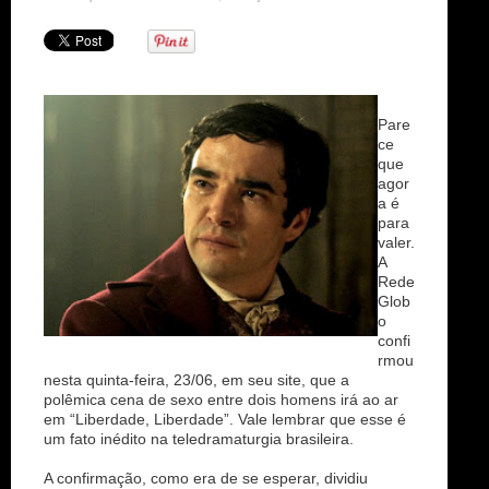
n
Pare
ce
que
agor
a é
para
valer.
A
Rede
Glob
o
confi
rmou
nesta quinta-feira, 23/06, em seu site, que a
polêmica cena de sexo entre dois homens irá ao ar
em “Liberdade, Liberdade”. Vale lembrar que esse é
um fato inédito na teledramaturgia brasileira.
A confirmação, como era de se esperar, dividiu