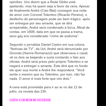
opiniões. Uns dizem que a Rede Globo está
apelando, mas há quem seja a favor da cena. Apesar
de finalmente André (Caio Blat) conseguir sua noite
de amor com Coronel Tolentino (Ricardo Pereira), o
desfecho do personagem pode ser bem trágico: após
ser entregue por seu amante, que se dirá
arrependido, André será condenado à forca. Afinal de
contas, em 1808, data em que se passa a trama,
sexo gay era considerado “crime de sodomia”.
Segundo o jornalista Daniel Castro em sua coluna
“Notícias da TV”, da Uol, André será denunciado por
Gironda (Hanna Romanazzi) que observava o casal,
vê os dois se beijando e surta contando o fato aos
oficiais. André será preso pelo próprio Tolentino e se
negará a entregar o amante. Este dirá que no fundo
ele quer sua morte e André lhe responderá: "Você
sente o mesmo que eu Tolentino, por isso, não faz
nada. O amor é mais forte que nós dois."
A cena está prometida para ir ao ar no dia 12 de
julho, na novela das 23h.
CURTA O EM NEON NO FACEBOOK