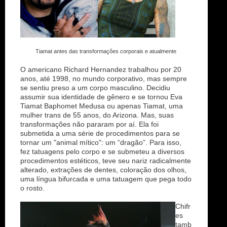
Tiamat antes das transformações corporais e atualmente
O americano Richard Hernandez trabalhou por 20
anos, até 1998, no mundo corporativo, mas sempre
se sentiu preso a um corpo masculino. Decidiu
assumir sua identidade de gênero e se tornou Eva
Tiamat Baphomet Medusa ou apenas Tiamat, uma
mulher trans de 55 anos, do Arizona. Mas, suas
transformações não pararam por aí. Ela foi
submetida a uma série de procedimentos para se
tornar um "animal mítico": um “dragão”. Para isso,
fez tatuagens pelo corpo e se submeteu a diversos
procedimentos estéticos, teve seu nariz radicalmente
alterado, extrações de dentes, coloração dos olhos,
uma língua bifurcada e uma tatuagem que pega todo
o rosto.
Chifr
es
tamb