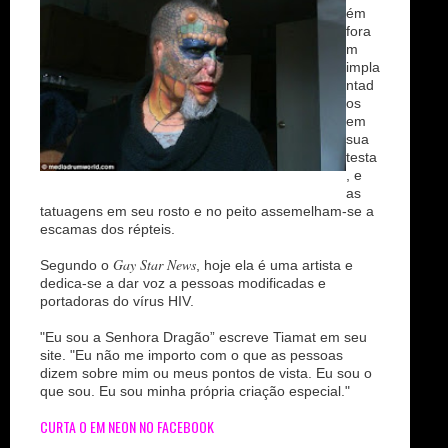
ém
fora
m
impla
ntad
os
em
sua
testa
, e
as
tatuagens em seu rosto e no peito assemelham-se a
escamas dos répteis.
Gay Star News
Segundo o
, hoje ela é uma artista e
dedica-se a dar voz a pessoas modificadas e
portadoras do vírus HIV.
"Eu sou a Senhora Dragão” escreve Tiamat em seu
site. "Eu não me importo com o que as pessoas
dizem sobre mim ou meus pontos de vista. Eu sou o
que sou. Eu sou minha própria criação especial."
CURTA O EM NEON NO FACEBOOK