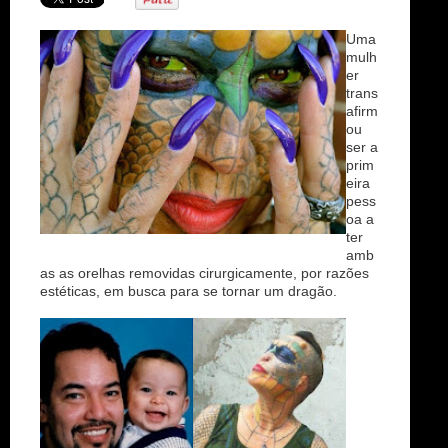
n
Uma
mulh
er
trans
afirm
ou
ser a
prim
eira
pess
oa a
ter
amb
as as orelhas removidas cirurgicamente, por razões
estéticas, em busca para se tornar um dragão.