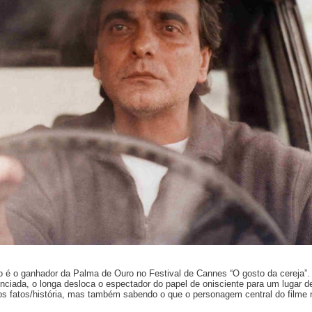
o é o ganhador da Palma de Ouro no Festival de Cannes “O gosto da cereja”.
nciada, o longa desloca o espectador do papel de onisciente para um lugar d
os fatos/história, mas também sabendo o que o personagem central do filme 