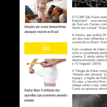
O CCBB São Paulo realiza
Kiarostami” - uma retros
de Ouro em Cannes com “
Adoções por casais homoafetivos
Vento nos Levará”. Kiar
alcançam recorde no Brasil
A mostra, que exibirá 28 
um dos mais influentes c
comercial no Brasil, fica
SEXO
Com curadoria de Fábio S
visto e considerado perd
cinema. E ainda vários f
desenvolvimento intelec
e “O Viajante” (1974).
A Trilogia de Koker comp
“Através das oliveiras”
espaço, a região de Kok
Ou seja, o terceiro film
indaga sobre o real, sob
Como se quisesse afirma
Doutor Neon: A utilidade dos
aparelhos que prometem aumento
peniano