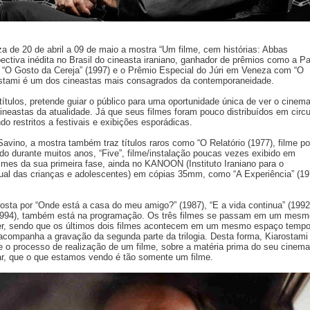
 de 20 de abril a 09 de maio a mostra “Um filme, cem histórias: Abbas
pectiva inédita no Brasil do cineasta iraniano, ganhador de prêmios como a P
O Gosto da Cereja” (1997) e o Prêmio Especial do Júri em Veneza com “O
ostami é um dos cineastas mais consagrados da contemporaneidade.
títulos, pretende guiar o público para uma oportunidade única de ver o cinem
ineastas da atualidade. Já que seus filmes foram pouco distribuídos em circu
ndo restritos a festivais e exibições esporádicas.
avino, a mostra também traz títulos raros como “O Relatório (1977), filme p
ido durante muitos anos, “Five”, filme/instalação poucas vezes exibido em
ilmes da sua primeira fase, ainda no KANOON (Instituto Iraniano para o
tual das crianças e adolescentes) em cópias 35mm, como “A Experiência” (19
osta por “Onde está a casa do meu amigo?” (1987), “E a vida continua” (1992
 (1994), também está na programação. Os três filmes se passam em um mesm
er, sendo que os últimos dois filmes acontecem em um mesmo espaço tempo
e acompanha a gravação da segunda parte da trilogia. Desta forma, Kiarostami
re o processo de realização de um filme, sobre a matéria prima do seu cinema
r, que o que estamos vendo é tão somente um filme.