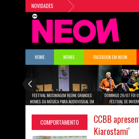
NOVIDADES
HOME
NOVAS
FACEBOOK EM NEON
FESTIVAL MUSIMAGEM REÚNE GRANDES
DOMINGO 26/07 FOI O
NOMES DA MÚSICA PARA AUDIOVISUAL EM
FESTIVAL DE INVER
SÃO PAULO
CANTORAS MARINA LIMA,
CAROLI
CCBB apresent
COMPORTAMENTO
Kiarostami’