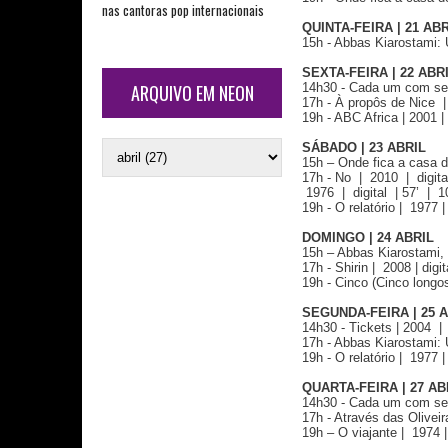
nas cantoras pop internacionais
QUINTA-FEIRA | 21 AB
15h - Abbas Kiarostami: U
SEXTA-FEIRA | 22 ABR
14h30 - Cada um com seu 
ARQUIVO EM NEON
17h - À propôs de Nice | 
19h - ABC Africa | 2001 | 
SÁBADO | 23 ABRIL
15h – Onde fica a casa do
17h - No | 2010 | digita
1976 | digital | 57’ | 1
19h - O relatório | 1977 |
DOMINGO | 24 ABRIL
15h – Abbas Kiarostami, V
17h - Shirin | 2008 | digi
19h - Cinco (Cinco longos 
SEGUNDA-FEIRA | 25 
14h30 - Tickets | 2004 |
17h - Abbas Kiarostami: U
19h - O relatório | 1977 |
QUARTA-FEIRA | 27 AB
14h30 - Cada um com seu 
17h - Através das Olivei
19h – O viajante | 1974 |