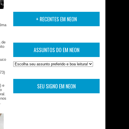
+ RECENTES EM NEON
alma
a de
ito
ASSUNTOS DO EM NEON
ouco
73)
SEU SIGNO EM NEON
) e
o
ral.
 nos
.