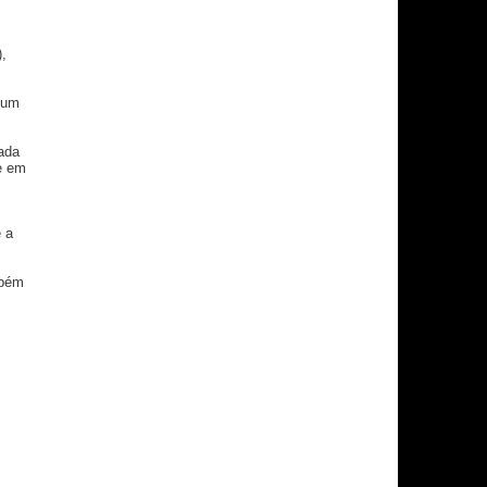
),
a um
ada
e em
 a
mbém