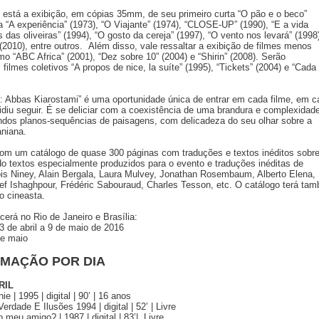
stá a exibição, em cópias 35mm, de seu primeiro curta “O pão e o beco”
a “A experiência” (1973), “O Viajante” (1974), “CLOSE-UP” (1990), “E a vida
s das oliveiras” (1994), “O gosto da cereja” (1997), “O vento nos levará” (1998
” (2010), entre outros. Além disso, vale ressaltar a exibição de filmes menos
o “ABC Africa” (2001), “Dez sobre 10” (2004) e “Shirin” (2008). Serão
ilmes coletivos “A propos de nice, la suíte” (1995), “Tickets” (2004) e “Cad
: Abbas Kiarostami” é uma oportunidade única de entrar em cada filme, em c
idiu seguir. É se deliciar com a coexistência de uma brandura e complexidad
indos planos-sequências de paisagens, com delicadeza do seu olhar sobre a
aniana.
com um catálogo de quase 300 páginas com traduções e textos inéditos sobre
ndo textos especialmente produzidos para o evento e traduções inéditas de
s Niney, Alain Bergala, Laura Mulvey, Jonathan Rosembaum, Alberto Elena,
ef Ishaghpour, Frédéric Sabouraud, Charles Tesson, etc. O catálogo terá ta
do cineasta.
rá no Rio de Janeiro e Brasília:
 de abril a 9 de maio de 2016
de maio
AMAÇÃO POR DIA
RIL
 | 1995 | digital | 90’ | 16 anos
rdade E Ilusões 1994 | digital | 52’ | Livre
 meu amigo? | 1987 | digital | 83’| Livre