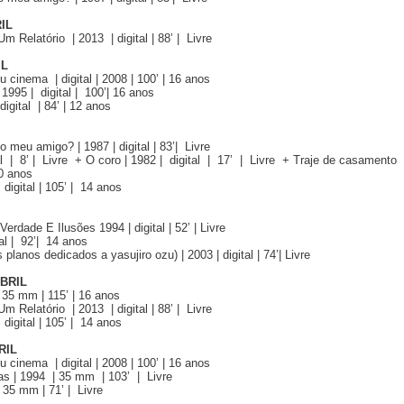
RIL
m Relatório | 2013 | digital | 88’ | Livre
IL
cinema | digital | 2008 | 100’ | 16 anos
1995 | digital | 100’| 16 anos
digital | 84’ | 12 anos
 meu amigo? | 1987 | digital | 83’| Livre
l | 8’ | Livre + O coro | 1982 | digital | 17’ | Livre + Traje de casamento 
0 anos
 digital | 105’ | 14 anos
erdade E Ilusões 1994 | digital | 52’ | Livre
tal | 92’| 14 anos
planos dedicados a yasujiro ozu) | 2003 | digital | 74’| Livre
ABRIL
 35 mm | 115’ | 16 anos
m Relatório | 2013 | digital | 88’ | Livre
 digital | 105’ | 14 anos
RIL
cinema | digital | 2008 | 100’ | 16 anos
ras | 1994 | 35 mm | 103’ | Livre
 35 mm | 71’ | Livre