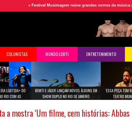
»
Festival Musimagem reúne grandes nomes da música para audio
COLUNISTAS
MUNDO LGBTI
ENTRETENIMENTO
 DIA LGBTQIA+ DO
BEMTI E JÁDER LANÇAM NOVOS ÁLBUNS EM
'ESSA PEÇA TEM B
NO RIO COM AS
SHOW DUPLO NO RIO DE JANEIRO
TEATRO MUNI
 MARIA GADU E ANA
NA.
a a mostra ‘Um filme, cem histórias: Abbas