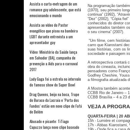
Assista o curta-metragem de um
Na programação também e
romance gay adolescente, que está
(1970), seu primeiro long
continua” (1992), “Atravé
emocionando o mundo
“Dez” (2002), “Cópia fiel
conhecidos do diretor com
Assista ao vídeo do Pastor
apresentados também os f
evangélico que pisou na bandeira
o seu cinema” (2007).
LGBT durante entrevista a um
“Um filme, cem histórias
apresentador gay
carro que Kiarostami dec
suas histórias, com os l
Vídeo: Ministério da Saúde lança
sociedade e paisagem ir
em Salvador (BA), campanha de
A retrospectiva contará 
prevenção a Aids para o carnaval
obra do cineasta, inclui
2017
pensadores como Françoi
Godfrey Cheshire, Youss
Lady Gaga foi a estrela no intervalo
a filmografia atualizada 
do famoso show do Super Bowl
A Mostra também acontece
CCBB Rio de Janeiro – 13
Drag Queens, beijo na boca, Trupe
CCBB Brasília – 4 a 23 
do Buraco da Lacraia e ‘Porta dos
Fundos’ estão em novo clipe de Fafá
VEJA A PROGR
de Belém
QUARTA-FEIRA | 20 AB
15h - Lumière et compagnie
Abusado e picante: TiTiago
17h - Abbas Kiarostami, Ve
Capuzzo lança novo clipe baseado
19h - Onde fica a casa do