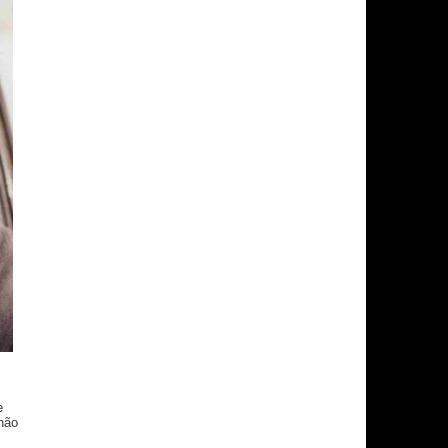
e
não