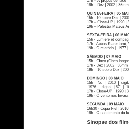
17h – À propôs de Nice | 
19h – Dez | 2002 | 35mm 
QUINTA-FEIRA | 05 MA
15h - 10 sobre Dez | 2003 |
17h – Close-UP | 1990 | 3
19h – Palestra Mateus A
SEXTA-FEIRA | 06 MAI
15h - Lumière et compagnie
17h - Abbas Kiarostami, Ve
19h - O relatório | 1977 |
SÁBADO | 07 MAIO
15h - Cinco (Cinco longos 
17h - Dez | 2002 | 35mm 
19h – 10 sobre Dez | 2003 |
DOMINGO | 08 MAIO
15h - No | 2010 | digita
1976 | digital | 57’ | 1
17h - Close-UP | 1990 | 3
19h - O vento nos levará 
SEGUNDA | 09 MAIO
16h30 - Cópia Fiel | 2010
19h - O nascimento da luz
Sinopse dos film