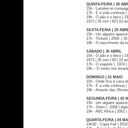
QUINTA-FEIRA | 28 AB
15h - Lumière et compagnie
17h - E a vida continua |
19h - O pão e o beco | 19
1973 | 35 mm | 60’| 10 a
SEXTA-FEIRA | 29 ABR
15h - Um alguém apaixon
17h - Tickets | 2004 | 35
19h - O nascimento da luz
SÁBADO | 30 ABRIL
15h - O pão e o beco | 19
1973 | 35 mm | 60’| 10 a
17h - O viajante | 1974 |
19h – O vento nos levará 
DOMINGO | 01 MAIO
15h - Onde fica a casa do
17h - E a vida continua |
19h - Através das Olivei
SEGUNDA-FEIRA | 02 
15h - Um alguém apaixon
17h - Shirin | 2008 | digi
19h - ABC Africa | 2001 | 
QUARTA-FEIRA | 04 MA
14h30 - Cópia Fiel | 2010