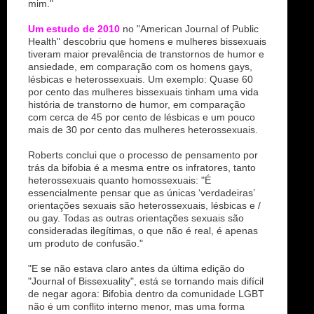
mim."
Um estudo de 2010
no "American Journal of Public
Health" descobriu que homens e mulheres bissexuais
tiveram maior prevalência de transtornos de humor e
ansiedade, em comparação com os homens gays,
lésbicas e heterossexuais. Um exemplo: Quase 60
por cento das mulheres bissexuais tinham uma vida
história de transtorno de humor, em comparação
com cerca de 45 por cento de lésbicas e um pouco
mais de 30 por cento das mulheres heterossexuais.
Roberts conclui que o processo de pensamento por
trás da bifobia é a mesma entre os infratores, tanto
heterossexuais quanto homossexuais: "É
essencialmente pensar que as únicas ‘verdadeiras’
orientações sexuais são heterossexuais, lésbicas e /
ou gay. Todas as outras orientações sexuais são
consideradas ilegítimas, o que não é real, é apenas
um produto de confusão."
"E se não estava claro antes da última edição do
"Journal of Bissexuality", está se tornando mais difícil
de negar agora: Bifobia dentro da comunidade LGBT
não é um conflito interno menor, mas uma forma