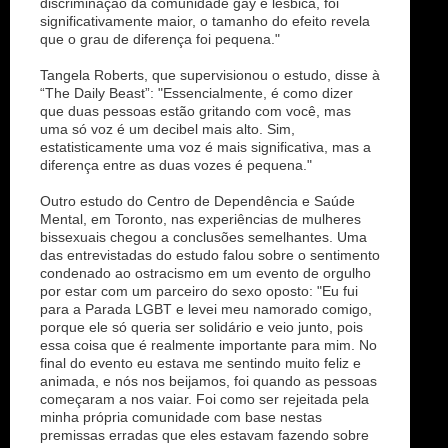
discriminação da comunidade gay e lésbica, foi
significativamente maior, o tamanho do efeito revela
que o grau de diferença foi pequena."
Tangela Roberts, que supervisionou o estudo, disse à
“The Daily Beast”: "Essencialmente, é como dizer
que duas pessoas estão gritando com você, mas
uma só voz é um decibel mais alto. Sim,
estatisticamente uma voz é mais significativa, mas a
diferença entre as duas vozes é pequena."
Outro estudo do Centro de Dependência e Saúde
Mental, em Toronto, nas experiências de mulheres
bissexuais chegou a conclusões semelhantes. Uma
das entrevistadas do estudo falou sobre o sentimento
condenado ao ostracismo em um evento de orgulho
por estar com um parceiro do sexo oposto: "Eu fui
para a Parada LGBT e levei meu namorado comigo,
porque ele só queria ser solidário e veio junto, pois
essa coisa que é realmente importante para mim. No
final do evento eu estava me sentindo muito feliz e
animada, e nós nos beijamos, foi quando as pessoas
começaram a nos vaiar. Foi como ser rejeitada pela
minha própria comunidade com base nestas
premissas erradas que eles estavam fazendo sobre