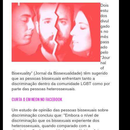
n
Dois
estu
dos
divul
gado
s no
mês
pass
ado
pelo
“Jour
nal
of
Bisexuality” (Jornal da Bissexualidade) têm sugerido
que as pessoas bissexuais enfrentam tanto a
discriminação dentro da comunidade LGBT como por
parte das pessoas heterossexuais.
CURTA O EM NEON NO FACEBOOK
Um estudo de opinião das pessoas bissexuais sobre
discriminação concluiu que: "Embora o nível de
discriminação que os bissexuais experiente dos
heterossexuais, quando comparado com a