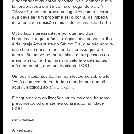
e dependente da coroa britânica. Vale lembrar que a
Daily
lei foi aprovada em 15 de maio, segundo o
Telegraph
, mas um problema logístico com a internet,
que deve ser um problema sério por lá, os impediu
de anunciar a decisão mais cedo, no website da ilha.
Outro fato interessante, e por que não dizer
lamentável, é que o único religioso disponível na ilha
é da Igreja Adventista do Sétimo Dia, que não aprova
esse tipo de união, mas não foi por isso que até
agora não houve nenhum enlace entre pessoas do
mesmo sexo na ilha, mas sim pelo fato de não ter,
até o momento, nenhum habitante LGBT.
Um dos habitantes da ilha manifestou-se sobre a lei:
"Está acontecendo em todo o mundo, por que não
The Guardian
aqui?", explicou ao
.
E enquanto em civilizações muito maiores, há tanto
preconceito, ódio e até leis contra a comunidade
LGBT.
Foto: Reprodução
A Redação