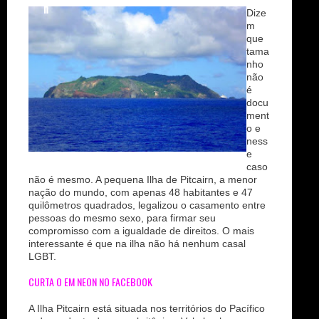
n
Dize
m
que
tama
nho
não
é
docu
ment
o e
ness
e
caso
não é mesmo. A pequena Ilha de Pitcairn, a menor
nação do mundo, com apenas 48 habitantes e 47
quilômetros quadrados, legalizou o casamento entre
pessoas do mesmo sexo, para firmar seu
compromisso com a igualdade de direitos. O mais
interessante é que na ilha não há nenhum casal
LGBT.
CURTA O EM NEON NO FACEBOOK
A Ilha Pitcairn está situada nos territórios do Pacífico