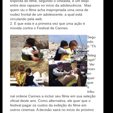
explícita do filme, segundo o cineasta, é um beijo
entre dois rapazes no início da adolescência. Mas
quem viu o filme acha inapropriada uma cena de
nudez frontal de um adolescente, a qual está
circulando pela web.
2. E que esta é a primeira vez que uma ação é
movida contra o Festival de Cannes.
Segu
ndo
o "Th
e
Teleg
raph"
, Ver
hoev
en
quer
que
o
tribu
nal ordene Cannes a incluir seu filme em sua seleção
oficial deste ano. Como alternativa, ele quer que o
festival pagar os custos da exibição do filme em
outros cinemas. A decisão sairá no início do próximo