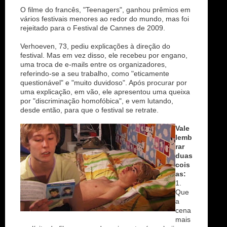
O filme do francês, "Teenagers", ganhou prêmios em
vários festivais menores ao redor do mundo, mas foi
rejeitado para o Festival de Cannes de 2009.
Verhoeven, 73, pediu explicações à direção do
festival. Mas em vez disso, ele recebeu por engano,
uma troca de e-mails entre os organizadores,
referindo-se a seu trabalho, como "eticamente
questionável" e "muito duvidoso". Após procurar por
uma explicação, em vão, ele apresentou uma queixa
por "discriminação homofóbica", e vem lutando,
desde então, para que o festival se retrate.
Vale
lemb
rar
duas
cois
as:
1.
Que
a
cena
mais