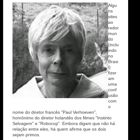
Algu
ns
sites
ao
redor
mun
do
(inclu
indo
no
Brasi
l)
fizer
am
uma
conf
usão
com
o
nome do diretor francês "Paul Verhoeven",
homônimo do diretor holandês dos filmes "Instinto
Selvagem" e "Robocop". Embora digam que não há
relação entre eles, há quem afirme que os dois
sejam primos.