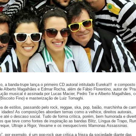
o, a banda-trupe lança o primeiro CD autoral intitulado Eureka!!! e composto
 de Alberto Magalhães e Edmar Rocha, além de Fábio Florentino, autor de ‘Pra
dução musical é assinada por Lucas Macier, Pedro Tie e Alberto Magalhães, 
Biscoito Fino) e masterização de Luiz Tornaghi.
 de estilos, passando pelo rock, reggae, ska, pop, baião, marchinha de car
s idades! As composições abordam temas como a velhice, direitos autorais,
 e até o descaso social. Tudo de forma crítica, porém, bem humorada e divert
es que teve como fontes de inspiração as bandas Blitz, Língua de Trapo, Ru
eque, Ultraje a Rigor, Vexame e os inesquecíveis Mamonas Assassinas.
, por exemplo, é um pop-rock que critica a frieza da sociedade diante das