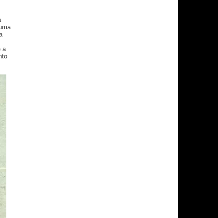
a
 uma
a
e a
nto