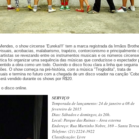
endes, o show circense ‘Eureka!!!’ tem a marca registrada da Irmãos Brothe
 visuais, acrobacias, malabarismo, trapézio, contorcionismo e principalmente 
artistas se revezando entre os instrumentos musicais e os números circense
stica foi organizar uma sequência das músicas que conduzisse o espectador 
tido a obra como um todo. Ouvindo o disco ficou clara a linha que seguiri
ões. O show começa na pré-história, com a música "Troglodita", trata de
uais e termina no futuro com a chegada de um disco voador na canção ‘Cobal
erá vendido durante os shows por R$20.
 o disco online.
SERVIÇO
Temporada de lançamento: 24 de janeiro a 08 de
fevereiro de 2015
Dias: Sábados e domingos, às 20h.
Local: Parque das Ruínas – Área externa
Endereço: Rua Murtinho Nobre, 169 – Santa Teres
Telefone: (21) 2224-3922
Classificação: Livre