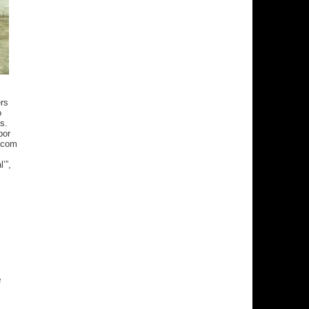
rs
o
s.
por
a com
’”,
a