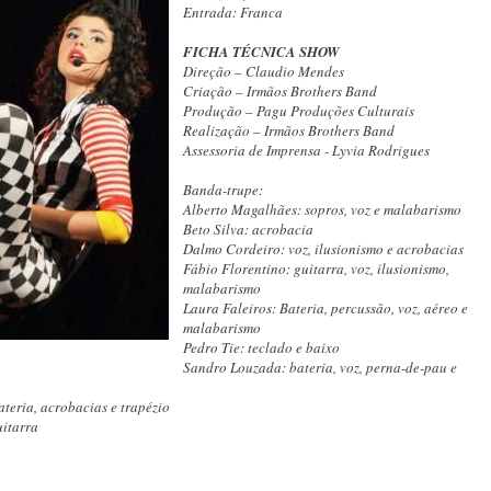
Entrada: Franca
FICHA TÉCNICA SHOW
Direção – Claudio Mendes
Criação – Irmãos Brothers Band
Produção – Pagu Produções Culturais
Realização – Irmãos Brothers Band
Assessoria de Imprensa - Lyvia Rodrigues
Banda-trupe:
Alberto Magalhães: sopros, voz e malabarismo
Beto Silva: acrobacia
Dalmo Cordeiro: voz, ilusionismo e acrobacias
Fábio Florentino: guitarra, voz, ilusionismo,
malabarismo
Laura Faleiros: Bateria, percussão, voz, aéreo e
malabarismo
Pedro Tie: teclado e baixo
Sandro Louzada: bateria, voz, perna-de-pau e
teria, acrobacias e trapézio
itarra