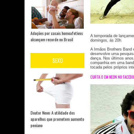
Adoções por casais homoafetivos
A temporada de lançamen
alcançam recorde no Brasil
domingos, às 20h.
A Irmãos Brothers Band 
desenvolve uma pesquisa 
dança. Nos últimos anos,
SEXO
companhia em uma banda-
tocada pelos próprios int
CURTA O EM NEON NO FACEB
Doutor Neon: A utilidade dos
aparelhos que prometem aumento
peniano