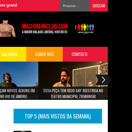
es nomes da música para audiovisual em São Paulo
»
Domingo 26/07 fo
GALERIAS
SOBRE NÓS
CONTATO
ANÇAM NOVOS ÁLBUNS EM
'ESSA PEÇA TEM BEIJO GAY' REESTREIA NO
PROGRAMAÇÃO
NO RIO DE JANEIRO
TEATRO MUNICIPAL ZIEMBINSKI
TOP 5 (MAIS VISTOS DA SEMANA)