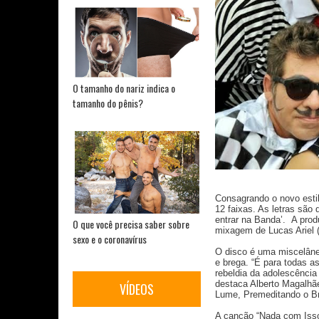
O tamanho do nariz indica o
tamanho do pênis?
Consagrando o novo estil
12 faixas. As letras são
entrar na Banda’. A pro
O que você precisa saber sobre
mixagem de Lucas Ariel (
sexo e o coronavírus
O disco é uma miscelânea
e brega. “É para todas a
rebeldia da adolescência
destaca Alberto Magalhã
VÍDEOS
Lume, Premeditando o Br
A canção “Nada com Isso”