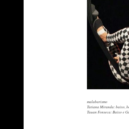
malabarismo
Tatiana Miranda: baixo, ba
Tauan Fonseca: Baixo e Gu