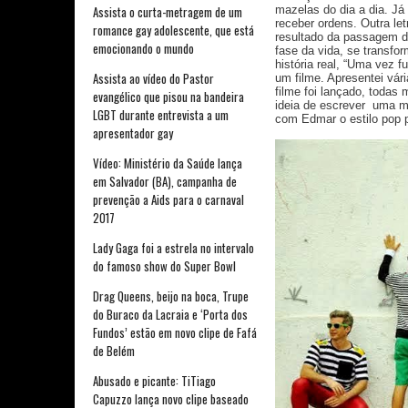
mazelas do dia a dia. J
Assista o curta-metragem de um
receber ordens. Outra le
romance gay adolescente, que está
resultado da passagem d
emocionando o mundo
fase da vida, se transfo
história real, “Uma vez 
Assista ao vídeo do Pastor
um filme. Apresentei vá
filme foi lançado, todas 
evangélico que pisou na bandeira
ideia de escrever uma mú
LGBT durante entrevista a um
com Edmar o estilo pop 
apresentador gay
Vídeo: Ministério da Saúde lança
em Salvador (BA), campanha de
prevenção a Aids para o carnaval
2017
Lady Gaga foi a estrela no intervalo
do famoso show do Super Bowl
Drag Queens, beijo na boca, Trupe
do Buraco da Lacraia e ‘Porta dos
Fundos’ estão em novo clipe de Fafá
de Belém
Abusado e picante: TiTiago
Capuzzo lança novo clipe baseado