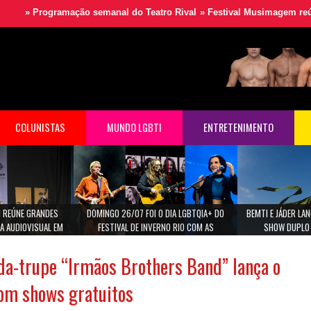
rogramação semanal do Teatro Rival
»
Festival Musimagem reúne grand
COLUNISTAS
MUNDO LGBTI
ENTRETENIMENTO
 REÚNE GRANDES
DOMINGO 26/07 FOI O DIA LGBTQIA+ DO
BEMTI E JÁDER L
A AUDIOVISUAL EM
FESTIVAL DE INVERNO RIO COM AS
SHOW DUPLO 
ULO
CANTORAS MARINA LIMA, MARIA GADU E ANA
CAROLINA.
a-trupe “Irmãos Brothers Band” lança o
om shows gratuitos