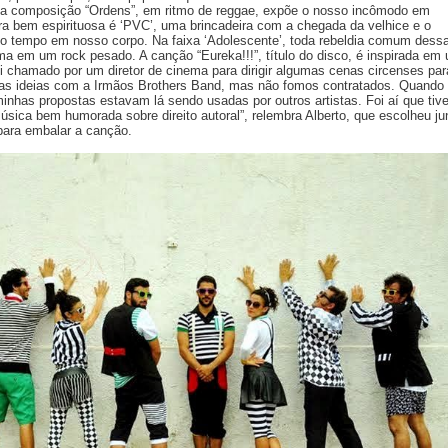
á a composição “Ordens”, em ritmo de reggae, expõe o nosso incômodo em
tra bem espirituosa é ‘PVC’, uma brincadeira com a chegada da velhice e o
o tempo em nosso corpo. Na faixa ‘Adolescente’, toda rebeldia comum dess
rma em um rock pesado. A canção “Eureka!!!”, título do disco, é inspirada em
fui chamado por um diretor de cinema para dirigir algumas cenas circenses par
rias ideias com a Irmãos Brothers Band, mas não fomos contratados. Quando
minhas propostas estavam lá sendo usadas por outros artistas. Foi aí que tiv
sica bem humorada sobre direito autoral”, relembra Alberto, que escolheu ju
para embalar a canção.