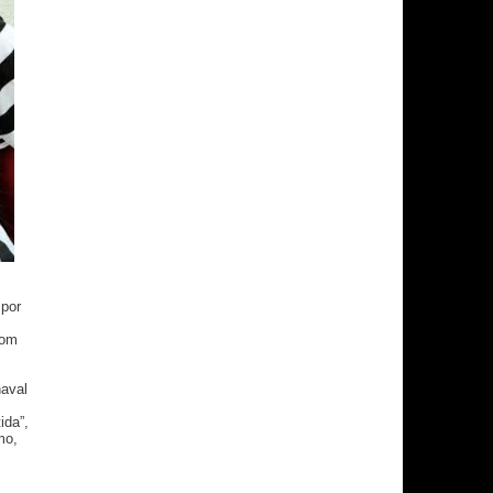
 por
com
naval
ida”,
mo,