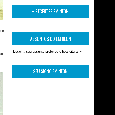
+ RECENTES EM NEON
s e
ASSUNTOS DO EM NEON
vo
SEU SIGNO EM NEON