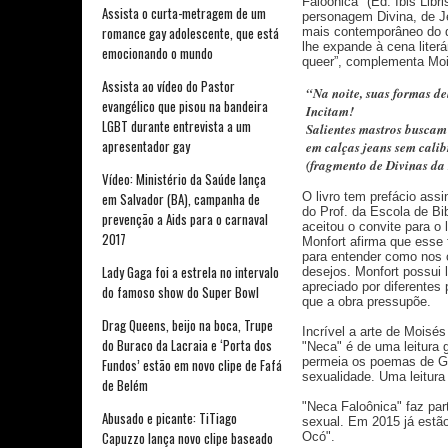
Faloônica" (Ed. Ibis Lib
Assista o curta-metragem de um
personagem Divina, de J
romance gay adolescente, que está
mais contemporâneo do q
lhe expande à cena literá
emocionando o mundo
queer”, complementa Mo
Assista ao vídeo do Pastor
“Na noite, suas formas de
evangélico que pisou na bandeira
Incitam!
LGBT durante entrevista a um
Salientes mastros buscam
apresentador gay
em calças jeans sem cali
(fragmento de Divinas da 
Vídeo: Ministério da Saúde lança
O livro tem prefácio ass
em Salvador (BA), campanha de
do Prof. da Escola de Bi
prevenção a Aids para o carnaval
aceitou o convite para o
2017
Monfort afirma que esse 
para entender como nos 
Lady Gaga foi a estrela no intervalo
desejos. Monfort possui 
apreciado por diferentes
do famoso show do Super Bowl
que a obra pressupõe.
Drag Queens, beijo na boca, Trupe
Incrível a arte de Moisés
do Buraco da Lacraia e ‘Porta dos
"Neca" é de uma leitura 
permeia os poemas de Gu
Fundos’ estão em novo clipe de Fafá
sexualidade. Uma leitura
de Belém
"Neca Faloônica" faz par
Abusado e picante: TiTiago
sexual. Em 2015 já estão
Capuzzo lança novo clipe baseado
Ocó".