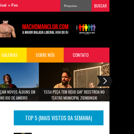
stival Musimagem reúne grandes nomes da música para audiovisual em
GALERIAS
SOBRE NÓS
CONTATO
ANÇAM NOVOS ÁLBUNS EM
'ESSA PEÇA TEM BEIJO GAY' REESTREIA NO
PROGRAMAÇÃO
NO RIO DE JANEIRO
TEATRO MUNICIPAL ZIEMBINSKI
TOP 5 (MAIS VISTOS DA SEMANA)