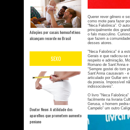
Querer rever gênero e sex
como mote para fazer poe
“Neca Faloônica”. O auto
principalmente dos grand
Adoções por casais homoafetivos
o falo masculino. Curioso
alcançam recorde no Brasil
que fazem a comunidade L
desses atores.
"Neca Faloônica" é a est
Gerais e que radicou-se 
SEXO
respeito e admiração, M
Romano de Sant’Anna e de
“Sempre gostei do tom po
Sant’Anna causavam - e 
articulado por Gullar em
da poesia. Impossível nã
indissociáveis”.
O livro "Neca Faloônica"
facilmente na livraria C
Gerusa, o homem pedra-sa
Campelo” um outro Calíg
Doutor Neon: A utilidade dos
aparelhos que prometem aumento
peniano