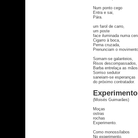
Num ponto cego
Entra e sai,
Pára.
um farol de carro,
um poste
face iluminada numa cena
Cigarro à boca,
Perna cruzada,
Prenunciam o movimento 
Somam-se galanteios,
Risos descompassados,
Barba entrelaça as mãos
Sorriso sedutor
saneiam-se esperanças
do próximo contratador.
Experimento
(Moisés Guimarães)
Moças
ostras
rochas
Experimento.
Como monossílabos
No experimento.