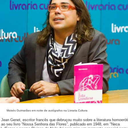
Moisés Guimarães em noite de autógrafos na Livraria Cultura
ean Genet, escritor francês que debruçou muito sobre a literatura homoerót
ao seu livro “Nossa Senhora das Flores”, publicado em 1948, em "Neca