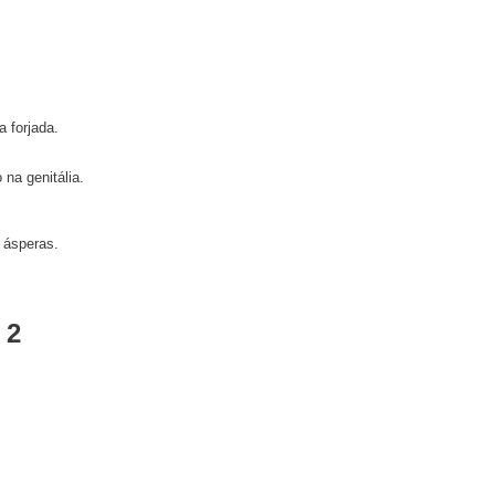
 forjada.
na genitália.
 ásperas.
 2