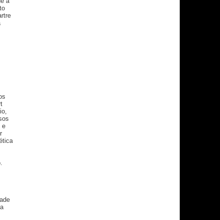
ue a
to
rtre
a
os
t
io,
osos
 e
r
ética
.
dade
na