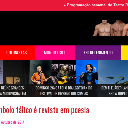
»
Programação semanal do Teatro Rival
»
Fe
COLUNISTAS
MUNDO LGBTI
ENTRETENIMENTO
 REÚNE GRANDES
DOMINGO 26/07 FOI O DIA LGBTQIA+ DO
BEMTI E JÁDER L
A AUDIOVISUAL EM
FESTIVAL DE INVERNO RIO COM AS
SHOW DUPLO 
ULO
CANTORAS MARINA LIMA, MARIA GADU E ANA
CAROLINA.
mbolo fálico é revisto em poesia
e outubro de 2014