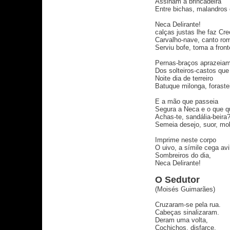
Assinam a brincadeira
Entre bichas, malandros 
Neca Delirante!
calças justas lhe faz Cre
Carvalho-nave, canto ro
Serviu bofe, toma a front
Pernas-braços aprazeia
Dos solteiros-castos qu
Noite dia de terreiro
Batuque milonga, foraste
E a mão que passeia
Segura a Neca e o que q
Achas-te, sandália-beira
Semeia desejo, suor, mol
Imprime neste corpo
O uivo, a símile cega avi
Sombreiros do dia,
Neca Delirante!
O Sedutor
(Moisés Guimarães)
Cruzaram-se pela rua.
Cabeças sinalizaram.
Deram uma volta,
Cochichos, disfarce.