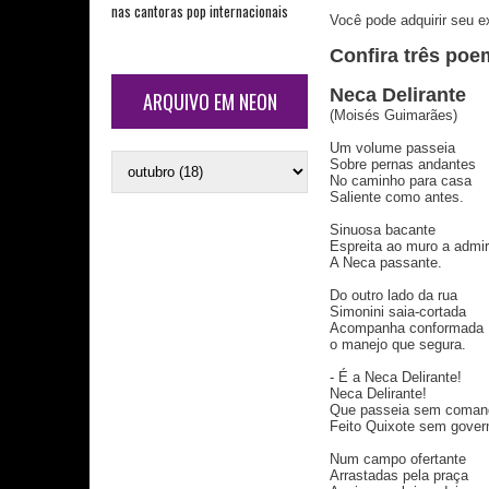
nas cantoras pop internacionais
Você pode adquirir seu e
Confira três poe
Neca Delirante
ARQUIVO EM NEON
(Moisés Guimarães)
Um volume passeia
Sobre pernas andantes
No caminho para casa
Saliente como antes.
Sinuosa bacante
Espreita ao muro a admir
A Neca passante.
Do outro lado da rua
Simonini saia-cortada
Acompanha conformada
o manejo que segura.
- É a Neca Delirante!
Neca Delirante!
Que passeia sem coman
Feito Quixote sem gover
Num campo ofertante
Arrastadas pela praça