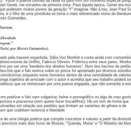
ris). “Fazer o poema Divinas da Noite foi para mim um momento especial porq
ean Genet, me encantou de primeira vista. Para àquela época, Genet era mui
ue poderiam muitos jovens da geração “Y” imaginar. Não à toa, Jean Paul Sa
ria, e o filho de uma prostituta se torna o mais referenciado nome da literatur
isés Guimarães.
lineiam,
 liberdade
bragem.”
Noite, por Moisés Guimarães).
inado pela travesti espanhola, Dália Von Monfort e conta ainda com comentári
blioteconomia da UniRio, Fabrício Silveira. Polêmica entre seus pares, Monfor
 livro por ser uma “bandeira dos direitos humanos”. Num dos trechos do prefác
fascínio que o falo exerce sobre os povos foi apropriado por diversos estudi
constituímos enquanto seres humanos dentro de uma centralidade de valores
longa trajetória de amizade com o autor e acredita que seu trabalho poderá se
 públicos que se interessam por uma poesia engajada, que não somente a est
 em poetizar o falo sem vulgarizar, beirar o pornográfico ou algo de mau gosto
gostosa e prazerosa (sem querer fazer trocadilhos). Há um tom de ironia que
imarães em relação aos padrões que limitam as variantes de gênero e de
 em que coabitam renúncia e liberdade.
te de uma trilogia poética que compõe conceitos e valores a partir da diversi
 previstos mais dois livros de Moisés: "Quenda, Maria" e "O Mistério da Mo