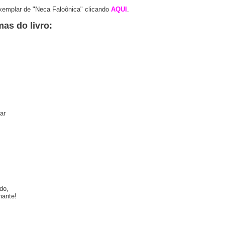
xemplar de "Neca Faloônica" clicando
AQUI
.
mas do livro:
ar
do,
nante!