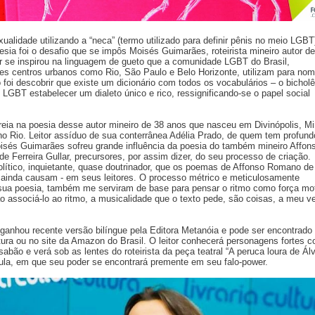
ualidade utilizando a “neca” (termo utilizado para definir pênis no meio LGBT
sia foi o desafio que se impôs Moisés Guimarães, roteirista mineiro autor de
r se inspirou na linguagem de gueto que a comunidade LGBT do Brasil,
es centros urbanos como Rio, São Paulo e Belo Horizonte, utilizam para nom
 foi descobrir que existe um dicionário com todos os vocabulários – o bichol
GBT estabelecer um dialeto único e rico, ressignificando-se o papel social
reia na poesia desse autor mineiro de 38 anos que nasceu em Divinópolis, M
no Rio. Leitor assíduo de sua conterrânea Adélia Prado, de quem tem profund
oisés Guimarães sofreu grande influência da poesia do também mineiro Affon
 Ferreira Gullar, precursores, por assim dizer, do seu processo de criação.
lítico, inquietante, quase doutrinador, que os poemas de Affonso Romano de
ainda causam - em seus leitores. O processo métrico e meticulosamente
 sua poesia, também me serviram de base para pensar o ritmo como força mot
o associá-lo ao ritmo, a musicalidade que o texto pede, são coisas, a meu ve
 ganhou recente versão bilíngue pela Editora Metanóia e pode ser encontrado
ultura ou no site da Amazon do Brasil. O leitor conhecerá personagens fortes 
bão e verá sob as lentes do roteirista da peça teatral “A peruca loura de Ál
ula, em que seu poder se encontrará premente em seu falo-power.