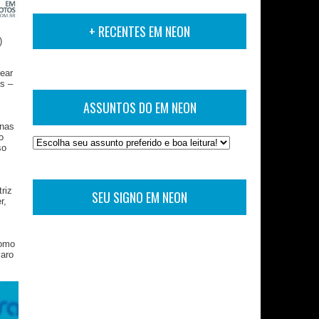
+ RECENTES EM NEON
)
ear
ês –
ASSUNTOS DO EM NEON
inas
o
so
riz
SEU SIGNO EM NEON
r,
como
varo