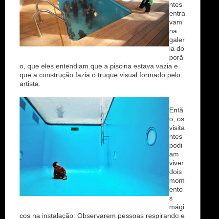
ntes
entra
vam
na
galer
ia do
porã
o, que eles entendiam que a piscina estava vazia e
que a construção fazia o truque visual formado pelo
artista.
Entã
o, os
visita
ntes
podi
am
viver
dois
mom
ento
s
mági
cos na instalação: Observarem pessoas respirando e