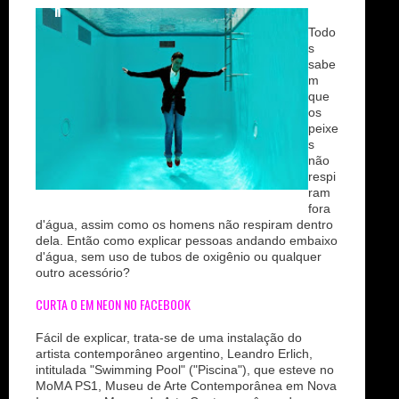
n
Todo
s
sabe
m
que
os
peixe
s
não
respi
ram
fora
d'água, assim como os homens não respiram dentro
dela. Então como explicar pessoas andando embaixo
d'água, sem uso de tubos de oxigênio ou qualquer
outro acessório?
CURTA O EM NEON NO FACEBOOK
Fácil de explicar, trata-se de uma instalação do
artista contemporâneo argentino, Leandro Erlich,
intitulada "Swimming Pool" ("Piscina"), que esteve no
MoMA PS1, Museu de Arte Contemporânea em Nova