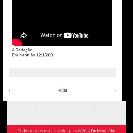
A Redação
Em Neon
às
12:15:00
‹
INÍCIO
›
Ver versão para a web
Todos os direitos reservados para © 2014
Em Neon - Site