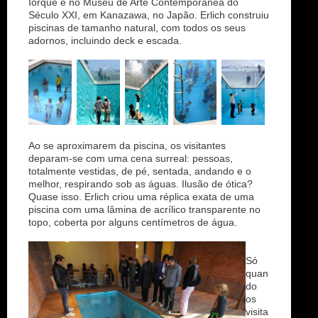
Iorque e no Museu de Arte Contemporânea do
Século XXI, em Kanazawa, no Japão. Erlich construiu
piscinas de tamanho natural, com todos os seus
adornos, incluindo deck e escada.
Ao se aproximarem da piscina, os visitantes
deparam-se com uma cena surreal: pessoas,
totalmente vestidas, de pé, sentada, andando e o
melhor, respirando sob as águas. Ilusão de ótica?
Quase isso. Erlich criou uma réplica exata de uma
piscina com uma lâmina de acrílico transparente no
topo, coberta por alguns centímetros de água.
Só
quan
do
os
visita