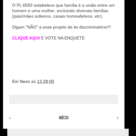
O PL 6583 estabelece que família é a união entre um
homem e uma mulher, excluindo diversas famílias
(pais/mães solteiros, casais homoafetivos, etc).
Digam "NÃO" a esse projeto de lei discriminatório!!!
CLIQUE AQUI
E VOTE NA ENQUETE
Em Neon
às
13:28:00
‹
INÍCIO
›
Ver versão para a web