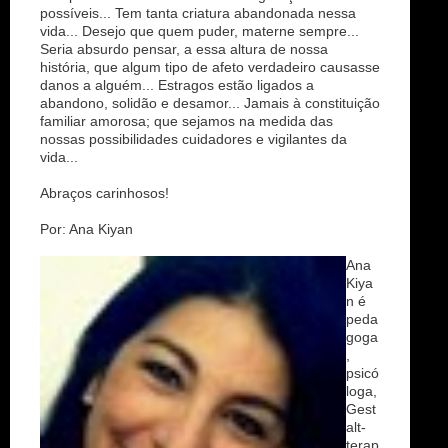
possíveis... Tem tanta criatura abandonada nessa
vida... Desejo que quem puder, materne sempre...
Seria absurdo pensar, a essa altura de nossa
história, que algum tipo de afeto verdadeiro causasse
danos a alguém... Estragos estão ligados a
abandono, solidão e desamor... Jamais à constituição
familiar amorosa; que sejamos na medida das
nossas possibilidades cuidadores e vigilantes da
vida...
Abraços carinhosos!
Por: Ana Kiyan
Ana
Kiya
n é
peda
goga
,
psicó
loga,
Gest
alt-
terap