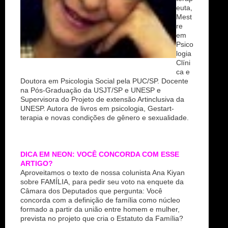
euta,
Mest
re
em
Psico
logia
Clíni
ca e
Doutora em Psicologia Social pela PUC/SP. Docente
na Pós-Graduação da USJT/SP e UNESP e
Supervisora do Projeto de extensão Artinclusiva da
UNESP. Autora de livros em psicologia, Gestart-
terapia e novas condições de gênero e sexualidade.
DICA EM NEON: VOCÊ CONCORDA COM ESSE
ARTIGO?
Aproveitamos o texto de nossa colunista Ana Kiyan
sobre FAMÍLIA, para pedir seu voto na enquete da
Câmara dos Deputados que pergunta: Você
concorda com a definição de família como núcleo
formado a partir da união entre homem e mulher,
prevista no projeto que cria o Estatuto da Família?