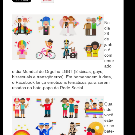
n
No
dia
28
de
junh
o é
com
emor
ado
o dia Mundial do Orgulho LGBT (lésbicas, gays,
bissexuais e transgêneros). Em homenagem à data,
o Facebook lança emoticons temáticos para serem
usados no bate-papo da Rede Social.
Qua
ndo
você
estiv
er no
bate-