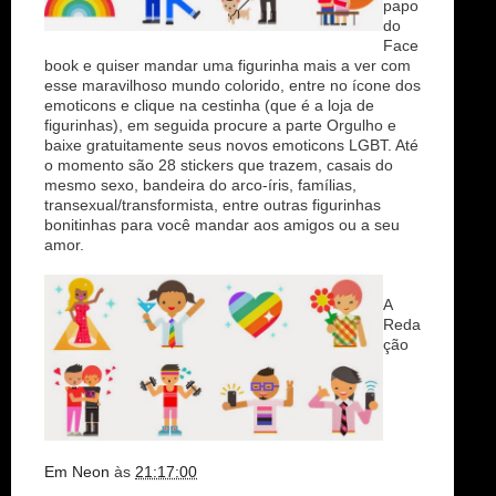
papo
do
Face
book e quiser mandar uma figurinha mais a ver com
esse maravilhoso mundo colorido, entre no ícone dos
emoticons e clique na cestinha (que é a loja de
figurinhas), em seguida procure a parte Orgulho e
baixe gratuitamente seus novos emoticons LGBT. Até
o momento são 28 stickers que trazem, casais do
mesmo sexo, bandeira do arco-íris, famílias,
transexual/transformista, entre outras figurinhas
bonitinhas para você mandar aos amigos ou a seu
amor.
A
Reda
ção
Em Neon
às
21:17:00