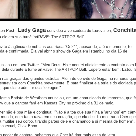
Lady Gaga
Conchit
ton Post ,
convidou a vencedora do Eurovision,
r a ela em sua turnê ‘artRAVE: The ARTPOP Ball’.
vite à agência de notícias austríaca "Oe24", apesar de, até o momento, ter
a e confirmada. Ela vai abrir o show de Gaga em Istambul no dia 16 de
publicou em seu Twitter: “Meu Deus! Hoje acertei oficialmente o contrato com
 dela durante a turnê artRave: The ARTPOP Ball. Espero estar bem. Estou fel
u nas graças das grandes estrelas. Além do convite de Gaga, há rumores que
ntrevista com Conchita brevemente. E para finalizar ela teria sido elogiada p
 que disse admirar sua "coragem".
 Igreja Batista de Westboro anunciou, em um comunicado de imprensa, que f
ow que a cantora fará em Kansas City no próximo dia 31 de maio.
r não é boa mãe e continua: “'Não é à toa que sua filha a ‘arruinou’ em câm
o mundo, com tanta raiva em seu coração, que ela decidiu mostrar a Cher qu
a mutilar seu corpo, tirando partes dele e chamando a si mesma de homem",
transexual, Chaz Bono.
oder da cantora, sabemos que Cher irá tirar mais essa de letra.