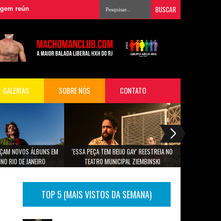
reúne grandes nomes da música para audiovisual em São Paulo
»
Domin
GALERIAS
SOBRE NÓS
CONTATO
ANÇAM NOVOS ÁLBUNS EM
'ESSA PEÇA TEM BEIJO GAY' REESTREIA NO
PROGRAMAÇÃO
NO RIO DE JANEIRO
TEATRO MUNICIPAL ZIEMBINSKI
TOP 5 (MAIS VISTOS DA SEMANA)