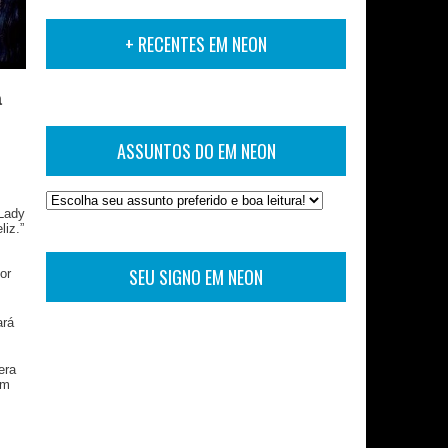
+ RECENTES EM NEON
a
ASSUNTOS DO EM NEON
 Lady
iz.”
SEU SIGNO EM NEON
or
ará
era
em