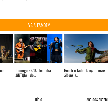
VEJA TAMBÉM
úne
Domingo 26/07 foi o dia
Bemti e Jáder lançam novos
LGBTQIA+ do...
álbuns e...
INÍCIO
ARTIGOS ANTER