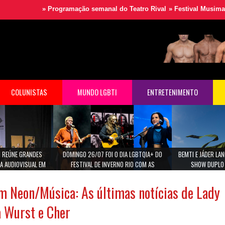
»
Programação semanal do Teatro Rival
»
Festival Musimagem 
COLUNISTAS
MUNDO LGBTI
ENTRETENIMENTO
 REÚNE GRANDES
DOMINGO 26/07 FOI O DIA LGBTQIA+ DO
BEMTI E JÁDER L
A AUDIOVISUAL EM
FESTIVAL DE INVERNO RIO COM AS
SHOW DUPLO 
ULO
CANTORAS MARINA LIMA, MARIA GADU E ANA
CAROLINA.
m Neon/Música: As últimas notícias de Lady
a Wurst e Cher