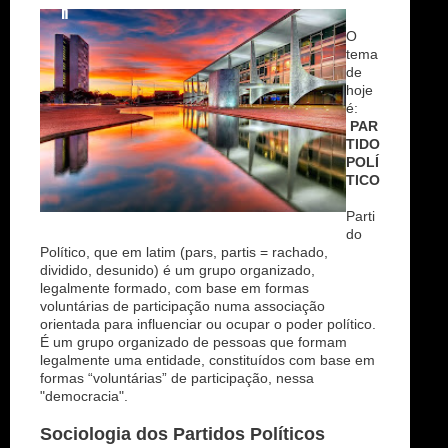
n
O
tema
de
hoje
é:
PAR
TIDO
POLÍ
TICO
Parti
do
Político, que em latim (pars, partis = rachado,
dividido, desunido) é um grupo organizado,
legalmente formado, com base em formas
voluntárias de participação numa associação
orientada para influenciar ou ocupar o poder político.
É um grupo organizado de pessoas que formam
legalmente uma entidade, constituídos com base em
formas “voluntárias” de participação, nessa
"democracia".
Sociologia dos Partidos Políticos