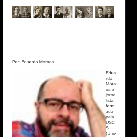
Por: Eduardo Moraes
Edua
rdo
Mora
es é
jorna
lista
form
ado
pela
USC
S
(Univ