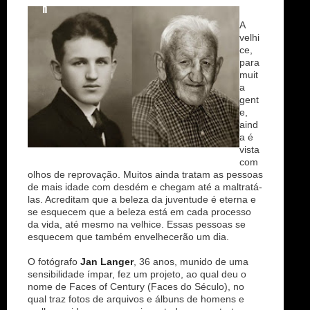
n
A
velhi
ce,
para
muit
a
gent
e,
aind
a é
vista
com
olhos de reprovação. Muitos ainda tratam as pessoas
de mais idade com desdém e chegam até a maltratá-
las. Acreditam que a beleza da juventude é eterna e
se esquecem que a beleza está em cada processo
da vida, até mesmo na velhice. Essas pessoas se
esquecem que também envelhecerão um dia.
O fotógrafo
Jan Langer
, 36 anos, munido de uma
sensibilidade ímpar, fez um projeto, ao qual deu o
nome de Faces of Century (Faces do Século), no
qual traz fotos de arquivos e álbuns de homens e