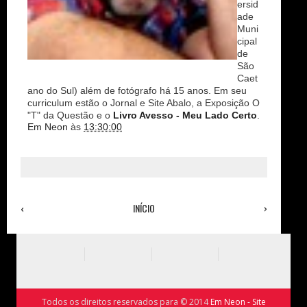
ersid
ade
Muni
cipal
de
São
Caet
ano do Sul) além de fotógrafo há 15 anos. Em seu
curriculum estão o Jornal e Site Abalo, a Exposição O
"T" da Questão e o
Livro Avesso - Meu Lado Certo
.
Em Neon
às
13:30:00
‹
INÍCIO
›
Ver versão para a web
Todos os direitos reservados para © 2014
Em Neon - Site