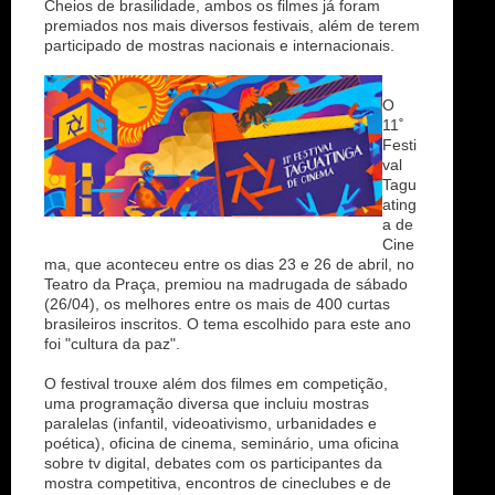
Cheios de brasilidade, ambos os filmes já foram
premiados nos mais diversos festivais, além de terem
participado de mostras nacionais e internacionais.
O
11˚
Festi
val
Tagu
ating
a de
Cine
ma, que aconteceu entre os dias 23 e 26 de abril, no
Teatro da Praça, premiou na madrugada de sábado
(26/04), os melhores entre os mais de 400 curtas
brasileiros inscritos. O tema escolhido para este ano
foi "cultura da paz".
O festival trouxe além dos filmes em competição,
uma programação diversa que incluiu mostras
paralelas (infantil, videoativismo, urbanidades e
poética), oficina de cinema, seminário, uma oficina
sobre tv digital, debates com os participantes da
mostra competitiva, encontros de cineclubes e de