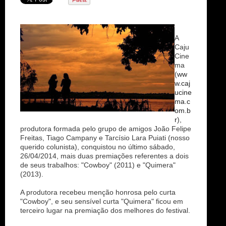
n
A
Caju
Cine
ma
(
ww
w.caj
ucine
ma.c
om.b
r
),
produtora formada pelo grupo de amigos João Felipe
Freitas, Tiago Campany e Tarcísio Lara Puiati (nosso
querido colunista), conquistou no último sábado,
26/04/2014, mais duas premiações referentes a dois
de seus trabalhos: "Cowboy" (2011) e "Quimera"
(2013).
A produtora recebeu menção honrosa pelo curta
"Cowboy", e seu sensível curta "Quimera" ficou em
terceiro lugar na premiação dos melhores do festival.