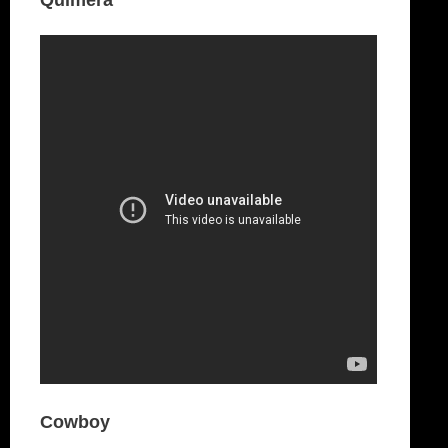
Quimera
Cowboy