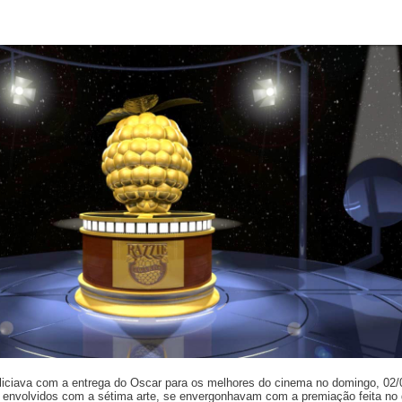
iciava com a entrega do Oscar para os melhores do cinema no domingo, 02/
os envolvidos com a sétima arte, se envergonhavam com a premiação feita no 