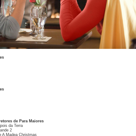
es
es
retores de Para Maiores
pois da Terra
rande 2
 e A Madea Christmas