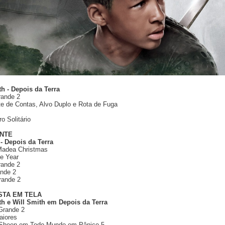
h - Depois da Terra
rande 2
ste de Contas, Alvo Duplo e Rota de Fuga
o Solitário
ANTE
- Depois da Terra
 Madea Christmas
he Year
rande 2
ande 2
rande 2
STA EM TELA
h e Will Smith em Depois da Terra
Grande 2
aiores
e Sheen em Todo Mundo em Pânico 5