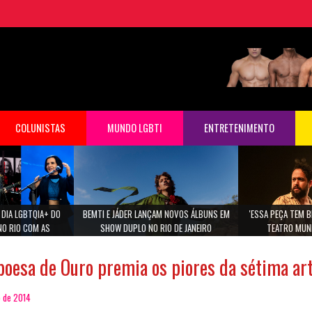
»
Festival
COLUNISTAS
MUNDO LGBTI
ENTRETENIMENTO
 DIA LGBTQIA+ DO
BEMTI E JÁDER LANÇAM NOVOS ÁLBUNS EM
'ESSA PEÇA TEM B
NO RIO COM AS
SHOW DUPLO NO RIO DE JANEIRO
TEATRO MUNI
 MARIA GADU E ANA
NA.
oesa de Ouro premia os piores da sétima ar
o de 2014