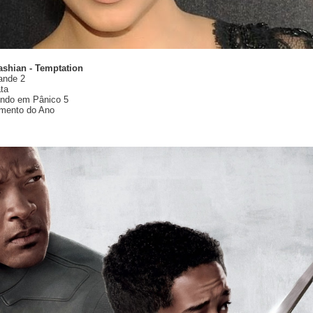
ashian - Temptation
ande 2
ta
undo em Pânico 5
amento do Ano