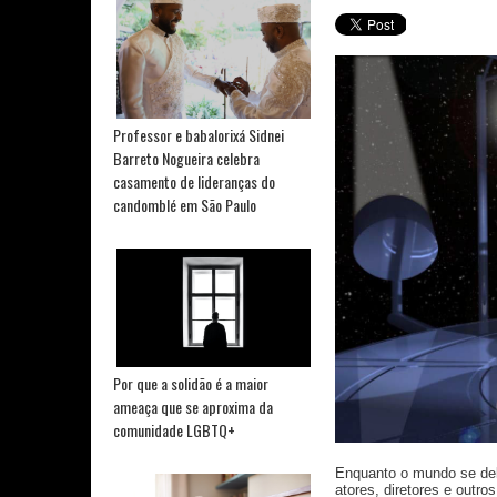
Professor e babalorixá Sidnei
Barreto Nogueira celebra
casamento de lideranças do
candomblé em São Paulo
Por que a solidão é a maior
ameaça que se aproxima da
comunidade LGBTQ+
Enquanto o mundo se del
atores, diretores e outr