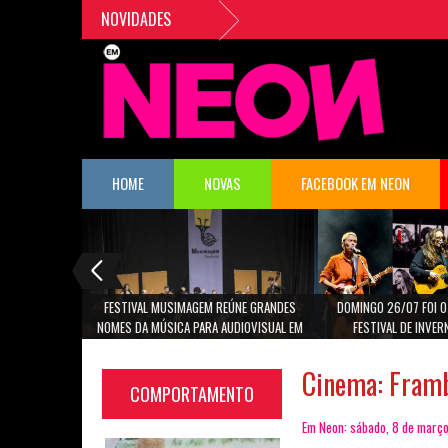
NOVIDADES
HOME
NOVAS
FACEBOOK EM NEON
FESTIVAL MUSIMAGEM REÚNE GRANDES
DOMINGO 26/07 FOI O
NOMES DA MÚSICA PARA AUDIOVISUAL EM
FESTIVAL DE INVER
SÃO PAULO
CANTORAS MARINA LIMA,
CAROLI
Cinema: Framb
COMPORTAMENTO
Em Neon: sábado, 8 de març