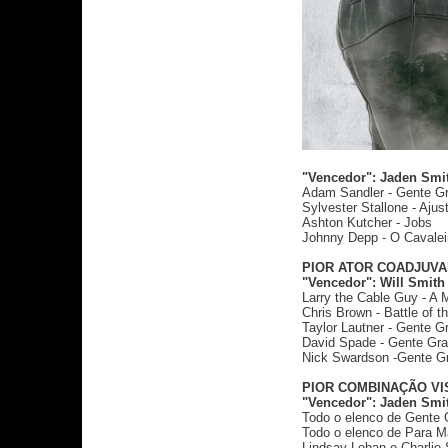
"Vencedor": Jaden Smit
Adam Sandler - Gente G
Sylvester Stallone - Aju
Ashton Kutcher - Jobs
Johnny Depp - O Cavaleir
PIOR ATOR COADJUV
"Vencedor": Will Smith 
Larry the Cable Guy - A
Chris Brown - Battle of t
Taylor Lautner - Gente G
David Spade - Gente Gr
Nick Swardson -Gente G
PIOR COMBINAÇÃO VI
"Vencedor": Jaden Smit
Todo o elenco de Gente 
Todo o elenco de Para M
Lindsay Lohan e Charli