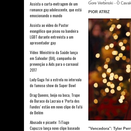
Assista o curta-metragem de um
Gore Verbinski - O Cavale
romance gay adolescente, que está
PIOR ATRIZ
emocionando o mundo
Assista ao vídeo do Pastor
evangélico que pisou na bandeira
LGBT durante entrevista a um
apresentador gay
Vídeo: Ministério da Saúde lança
em Salvador (BA), campanha de
prevenção a Aids para o carnaval
2017
Lady Gaga foi a estrela no intervalo
do famoso show do Super Bowl
Drag Queens, beijo na boca, Trupe
do Buraco da Lacraia e ‘Porta dos
Fundos’ estão em novo clipe de Fafá
de Belém
Abusado e picante: TiTiago
Capuzzo lança novo clipe baseado
"Vencedora": Tyler Per