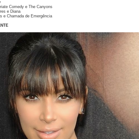
y
priate Comedy e The Canyons
res e Diana
res e Chamada de Emergência
ANTE